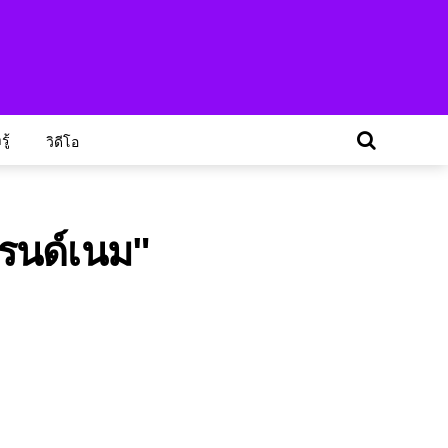
ู้
วิดีโอ
บรนด์เนม"