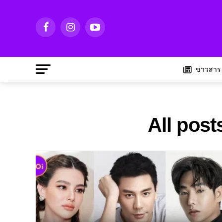
ข่าวสาร
All post