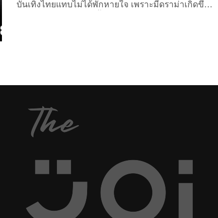
บันเทิงไทยแทบไม่ได้พักหายใจ เพราะมีดราม่าเกิดขึ้น
ต่อเนื่องแทบทุกเดือน ตั้งแต่เรื่องความรัก การเงิน
ธุรกิจ ไปจนถึงคดีความ ที่กลายเป็นที่พูดถึง ถกเถียง
และวิพากษ์วิจารณ์อย่างมากบนโลกโซเชียล สิ่งที่ไม่
เคยคิดว่าจะได้เห็น ก็ได้เห็นในปีนี้ จนหลายเหตุการณ์
กลายเป็นทอล์กออฟเดอะทาวน์ยาวนานหลายสัปดาห์
ดังนั้น ในบทความนี้ The Joi เลยจะขอสรุป 12 เดือน
12 ดราม่าดาราไทย ที่เขย่าวงการบันเทิงตลอดปี
2025...