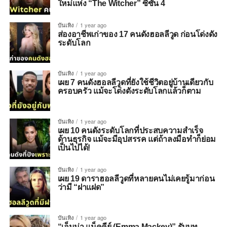
ใหม่แห่ง “The Witcher” ซีซั่น 4
บันเทิง
1 year ago
ส่องอาชีพเก่าของ 17 คนดังฮอลลีวูด ก่อนโด่งดัง
ระดับโลก
บันเทิง
1 year ago
เผย 7 คนดังฮอลลีวูดที่ยังใช้ชีวิตอยู่บ้านเดียวกับ
ครอบครัว แม้จะโด่งดังระดับโลกแล้วก็ตาม
บันเทิง
1 year ago
เผย 10 คนดังระดับโลกที่ประสบความสำเร็จ
ด้านธุรกิจ แม้จะมีอุปสรรค แต่ถ้าลงมือทำก็ย่อม
เป็นไปได้!
บันเทิง
1 year ago
เผย 19 ดาราฮอลลีวูดที่หลายคนไม่เคยรู้มาก่อน
ว่ามี “ฝาแฝด”
บันเทิง
1 year ago
“เอ็มม่า แม็คคีย์ (Emma Mackey)” รับบท