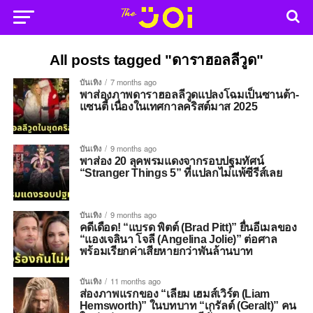
All posts tagged "ดาราฮอลลีวูด"
บันเทิง
7 months ago
พาส่องภาพดาราฮอลลีวูดแปลงโฉมเป็นซานต้า-
แซนตี้ เนื่องในเทศกาลคริสต์มาส 2025
บันเทิง
9 months ago
พาส่อง 20 ลุคพรมแดงจากรอบปฐมทัศน์
“Stranger Things 5” ที่แปลกไม่แพ้ซีรีส์เลย
บันเทิง
9 months ago
คดีเดือด! “แบรด พิตต์ (Brad Pitt)” ยื่นอีเมลของ
“แองเจลินา โจลี (Angelina Jolie)” ต่อศาล
พร้อมเรียกค่าเสียหายกว่าพันล้านบาท
บันเทิง
11 months ago
ส่องภาพแรกของ “เลียม เฮมส์เวิร์ต (Liam
Hemsworth)” ในบทบาท “เกรัลต์ (Geralt)” คน