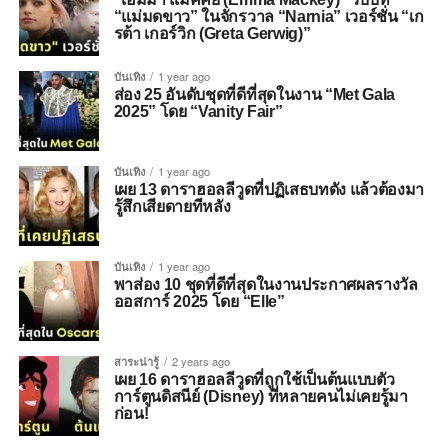
“แม่มดขาว” ในจักรวาล “Narnia” เวอร์ชั่น “เก
รต้า เกอร์วิก (Greta Gerwig)”
บันเทิง
1 year ago
ส่อง 25 อันดับชุดที่ดีที่สุดในงาน “Met Gala
2025” โดย “Vanity Fair”
บันเทิง
1 year ago
เผย 13 ดาราฮอลลีวูดที่ปฏิเสธบทดัง แล้วต้องมา
รู้สึกเสียดายทีหลัง
บันเทิง
1 year ago
พาส่อง 10 ชุดที่ดีที่สุดในงานประกาศผลรางวัล
ออสการ์ 2025 โดย “Elle”
สาระน่ารู้
2 years ago
เผย 16 ดาราฮอลลีวูดที่ถูกใช้เป็นต้นแบบตัว
การ์ตูนดิสนีย์ (Disney) ที่หลายคนไม่เคยรู้มา
ก่อน!