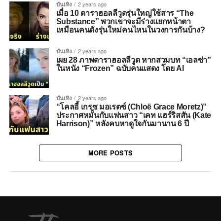
บันเทิง
2 years ago
เมื่อ 10 ดาราฮอลลีวูดรุ่นใหญ่ใช้สาร “The
Substance” พวกเขาจะมีร่างแยกหน้าตา
เหมือนคนดังรุ่นใหม่คนไหนในวงการกันบ้าง?
บันเทิง
2 years ago
เผย 28 ภาพดาราฮอลลีวูด หากสวมบท “เอลซ่า”
ในหนัง “Frozen” ฉบับคนแสดง โดย AI
บันเทิง
2 years ago
“โคลอี้ เกรซ มอเรตซ์ (Chloë Grace Moretz)”
ประกาศหมั้นกับแฟนสาว “เคท แฮร์ริสสัน (Kate
Harrison)” หลังคบหาดูใจกันมานาน 6 ปี
MORE POSTS