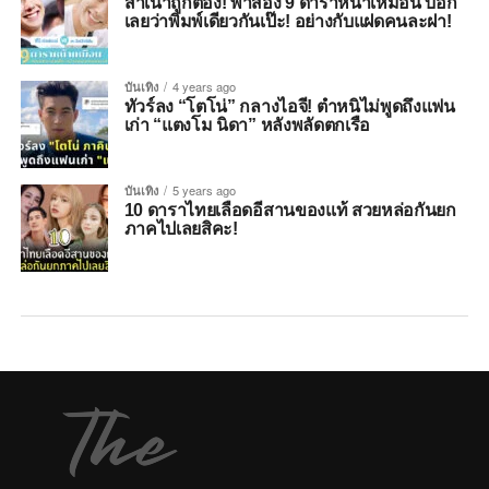
สำเนาถูกต้อง! พาส่อง 9 ดาราหน้าเหมือน บอก
เลยว่าพิมพ์เดียวกันเป๊ะ! อย่างกับแฝดคนละฝา!
บันเทิง
4 years ago
ทัวร์ลง “โตโน่” กลางไอจี! ตำหนิไม่พูดถึงแฟน
เก่า “แตงโม นิดา” หลังพลัดตกเรือ
บันเทิง
5 years ago
10 ดาราไทยเลือดอีสานของแท้ สวยหล่อกันยก
ภาคไปเลยสิคะ!