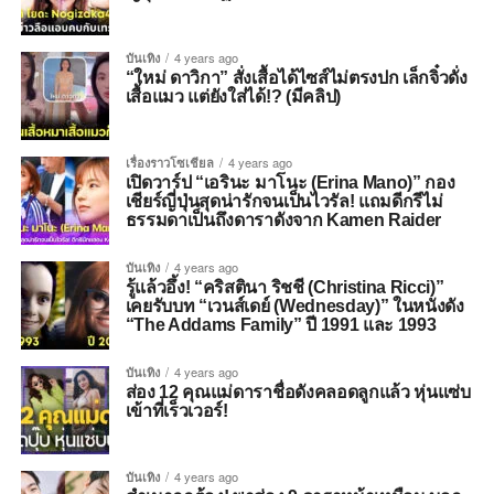
บันเทิง
4 years ago
“ใหม่ ดาวิกา” สั่งเสื้อได้ไซส์ไม่ตรงปก เล็กจิ๋วดั่ง
เสื้อแมว แต่ยังใส่ได้!? (มีคลิป)
เรื่องราวโซเชียล
4 years ago
เปิดวาร์ป “เอรินะ มาโนะ (Erina Mano)” กอง
เชียร์ญี่ปุ่นสุดน่ารักจนเป็นไวรัล! แถมดีกรีไม่
ธรรมดาเป็นถึงดาราดังจาก Kamen Raider
บันเทิง
4 years ago
รู้แล้วอึ้ง! “คริสตินา ริชชี (Christina Ricci)”
เคยรับบท “เวนส์เดย์ (Wednesday)” ในหนังดัง
“The Addams Family” ปี 1991 และ 1993
บันเทิง
4 years ago
ส่อง 12 คุณแม่ดาราชื่อดังคลอดลูกแล้ว หุ่นแซ่บ
เข้าที่เร็วเวอร์!
บันเทิง
4 years ago