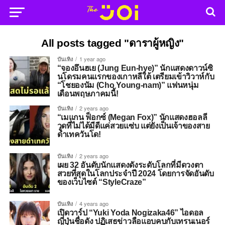
All posts tagged "ดาราผู้หญิง"
บันเทิง
1 year ago
“จองอึนฮเย (Jung Eun-hye)” นักแสดงดาวน์ซิ
นโดรมคนแรกของเกาหลีใต้ เตรียมเข้าวิวาห์กับ
“โชยองนัม (Cho Young-nam)” แฟนหนุ่ม
เดือนพฤษภาคมนี้!
บันเทิง
2 years ago
“เมแกน ฟ็อกซ์ (Megan Fox)” นักแสดงฮอลลี
วูดที่ไม่ได้มีดีแค่สวยแซ่บ แต่ยังเป็นเจ้าของสาย
ดำเทควันโด!
บันเทิง
2 years ago
เผย 32 อันดับนักแสดงดังระดับโลกที่มีดวงตา
สวยที่สุดในโลกประจำปี 2024 โดยการจัดอันดับ
ของเว็บไซต์ “StyleCraze”
บันเทิง
4 years ago
เปิดวาร์ป “Yuki Yoda Nogizaka46” ไอดอล
ญี่ปุ่นชื่อดัง ปฏิเสธข่าวลือแอบคบกับเทรนเนอร์