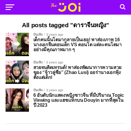
All posts tagged "ดาราจีนหญิง"
บันเทิง
3 years ago
เด็กคนนั้นโตมากลายเป็นเธอ! พาส่องภาพ 16
นางเอกจีนตอนเด็ก VS ตอนโต แต่ละคนโตมา
อย่างมีคุณภาพมาก ๆ
บันเทิง
3 years ago
สวยจนติดเทรนด์! พาส่องพัฒนาการความสวย
ของ “จ้าวลู่ซือ” (Zhao Lusi) ออร่านางเอกฟุ้ง
ตั้งแต่เด็ก!
บันเทิง
3 years ago
6 อันดับนักแสดงหญิงชาวจีน ที่มีปริมาณ Topic
Viewing และแฮชแท็กบน Douyin มากที่สุดใน
ปี 2023