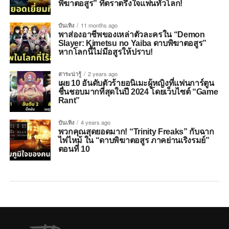
พิฆาตอสูร” ที่ตราตรึงใจแฟนทั่วโลก!
บันเทิง
11 months ago
พาส่องอาชีพของเหล่าตัวละครใน “Demon
Slayer: Kimetsu no Yaiba ดาบพิฆาตอสูร”
หากโลกนี้ไม่มีอสูรให้ปราบ!
สาระน่ารู้
2 years ago
เผย 10 อันดับตัวร้ายอนิเมะผู้หญิงที่แฟนการ์ตูน
ชื่นชอบมากที่สุดในปี 2024 โดยเว็บไซต์ “Game
Rant”
บันเทิง
4 years ago
พวกคุณสุดยอดมาก! “Trinity Freaks” กับฉาก
ไฟไหม้ ใน “ดาบพิฆาตอสูร ภาคย่านเริงรมย์”
ตอนที่ 10