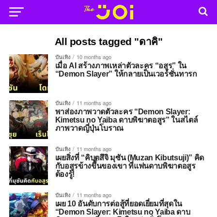
All posts tagged "ดาคิ"
บันเทิง
10 months ago
เมื่อ AI สร้างภาพเหล่าตัวละคร “อสูร” ใน
“Demon Slayer” ให้กลายเป็นเวอร์ชั่นทารก
บันเทิง
11 months ago
พาส่องภาพวาดตัวละคร “Demon Slayer:
Kimetsu no Yaiba ดาบพิฆาตอสูร” ในสไตล์
ภาพวาดญี่ปุ่นโบราณ
บันเทิง
11 months ago
เผยสิ่งที่ “คิบุตสึจิ มุซัน (Muzan Kibutsuji)” คิด
กับอสูรข้างขึ้นของเขา ที่แฟนดาบพิฆาตอสูร
ต้องรู้!
บันเทิง
11 months ago
เผย 10 อันดับการต่อสู้ที่ยอดเยี่ยมที่สุดใน
“Demon Slayer: Kimetsu no Yaiba ดาบ