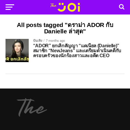
All posts tagged "ดราม่า ADOR กับ
Danielle ล่าสุด"
บันเทิง
7 months ago
“ADOR” ยกเลิกสัญญา “แดเนียล (Danielle)”
สมาชิก “NewJeans” และเตรียมดำเนินคดีกับ
ครอบครัวของนักร้องสาวและอดีต CEO