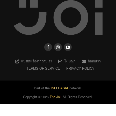
แบ่งปันเรื่องราวกับเรา
โฆษณา
ติดต่อเรา
TERMS OF SERVICE
PRIVACY POLICY
Part of the
INFLUASIA
network.
Copyright ©
2026
The Joi
. All Rights Reserved.