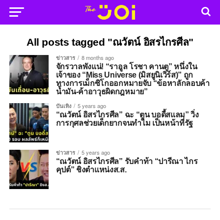
All posts tagged "ณวัตน์ อิสรไกรศีล"
ข่าวสาร
8 months ago
จักรวาลพังแน่! “ราอูล โรชา คานตู” หนึ่งใน
เจ้าของ “Miss Universe (มิสยูนิเวิร์ส)” ถูก
ทางการเม็กซิโกออกหมายจับ “ข้อหาลักลอบค้า
น้ำมัน-ค้าอาวุธผิดกฎหมาย”
บันเทิง
5 years ago
“ณวัตน์ อิสรไกรศีล” ฉะ “ตูน บอดี้สแลม” วิ่ง
การกุศลช่วยเด็กยากจนทำไม เป็นหน้าที่รัฐ
ข่าวสาร
5 years ago
“ณวัตน์ อิสรไกรศีล” รับคำท้า “ปารีณา ไกร
คุปต์” ชิงตำแหน่งส.ส.