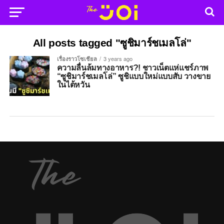
All posts tagged "ซูชิมาร์ชเมลโล่"
เรื่องราวโซเชียล
3 years ago
ความลื่นล้มทางอาหาร?! ชาวเน็ตแห่แชร์ภาพ
“ซูชิมาร์ชเมลโล่” ซูชิแบบใหม่แบบสับ วางขาย
ในไต้หวัน