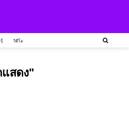
ู้
วิดีโอ
ักแสดง"