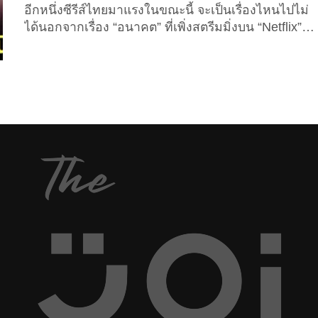
อีกหนึ่งซีรีส์ไทยมาแรงในขณะนี้ จะเป็นเรื่องไหนไปไม่
ได้นอกจากเรื่อง “อนาคต” ที่เพิ่งสตรีมมิ่งบน “Netflix”
อย่างเป็นทางการเมื่อวันที่ 4 ธันวาคมที่ผ่านมา ซึ่งเป็น
ซีรีส์แนวดราม่า-ไซไฟแบบจบในตอน กำกับโดย “ปวีณ
ภูริจิตปัญญา” ผู้กำกับซีรีส์มากประสบการณ์และผลงาน
เช่น “เด็กใหม่ 2”, “รัก 7 ปี ดี 7 หน”, “สี่แพร่ง” และอีก
เยอะแยะมากมาย ที่จะพาเพื่อน ๆ...