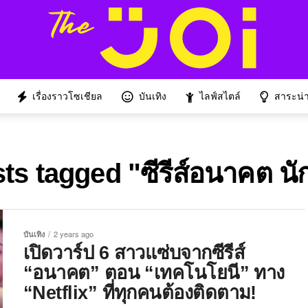
เรื่องราวโซเชียล
บันเทิง
ไลฟ์สไตล์
สาระน่าร
sts tagged "ซีรีส์อนาคต น
บันเทิง
2 years ago
เปิดวาร์ป 6 สาวแซ่บจากซีรีส์
“อนาคต” ตอน “เทคโนโยนี” ทาง
“Netflix” ที่ทุกคนต้องติดตาม!