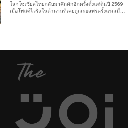
โลกโซเชียลไทยกลับมาคึกคักอีกครั้งตั้งแต่ต้นปี 2569
เมื่อโพสต์ไวรัลในตำนานที่เคยถูกเผยแพร่ครั้งแรกเมื่อปี
2557 ถูกนำกลับมาแชร์ซ้ำจนเป็นไวรัลอีกครั้ง โดย
โพสต์ดังกล่าวเป็นการรวบรวมรายชื่อคนไทยที่มี “ชื่อ-
นามสกุลแปลก ไม่ซ้ำใคร และมีอยู่จริง” ซึ่งเคยถูกนำ
เสนอผ่าน “ช่อง 7” และรายการ “เรื่องเล่าเช้านี้ ทาง
ช่อง 3” จนสร้างรอยยิ้ม เสียงหัวเราะ และความทึ่งให้
กับผู้ชมทั่วประเทศมาแล้ว แม้กาลเวลาจะผ่านไปกว่า
ทศวรรษ แต่ดูเหมือนว่ารายชื่อเหล่านี้ยังคงถูกขุดขึ้นมา
พูดถึงซ้ำง และยังคงเรียกเสียงฮือฮาบนโลกออนไลน์ได้
ไม่แพ้เมื่อหลายปีก่อน หลายคนอดสงสัยไม่ได้ว่า
เจ้าของชื่อเหล่านี้ใช้ชีวิตประจำวันอย่างไรและต้องเจอ
กับสถานการณ์ชวนขำหรือชวนอึดอัดเพียงใดจากชื่อ
ของตัวเองบ้าง และนี่คือชื่อ-นามสกุลสุดแปลกที่มีอยู่
จริง.. 1. กนกกร...