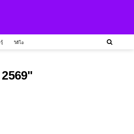
ู้
วิดีโอ
ล 2569"