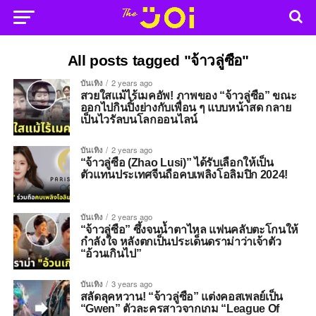
All posts tagged "จ้าวลู่ซือ"
บันเทิง
2 years ago
สวยใสแม้ไร้เมคอัพ! ภาพของ “จ้าวลู่ซือ” ขณะ
ออกไปกินปิ้งย่างกับเพื่อน ๆ แบบหน้าสด กลาย
เป็นไวรัลบนโลกออนไลน์
บันเทิง
2 years ago
“จ้าวลู่ซือ (Zhao Lusi)” ได้รับเลือกให้เป็น
ตัวแทนประเทศจีนถือคบเพลิงโอลิมปิก 2024!
บันเทิง
2 years ago
“จ้าวลู่ซือ” ซึ้งจนน้ำตาไหล แฟนคลับตะโกนให้
กำลังใจ หลังตกเป็นประเด็นดราม่าว่าเจ้าตัว
“อ้วนเกินไป”
บันเทิง
3 years ago
สลัดลุคหวาน! “จ้าวลู่ซือ” แต่งคอสเพลย์เป็น
“Gwen” ตัวละครสาวจากเกม “League Of