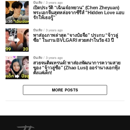
บันเทิง
3 years ago
เปิดประวัติ “เฉินเจ๋อหยวน” (Chen Zheyuan)
พระเอกจีนสุดหล่อจากซีรีส์ “Hidden Love แอบ
รักให้เธอรู้”
บันเทิง
3 years ago
พาส่องภาพล่าสุด “จางป๋อจือ” ประกบ “จ้าวลู่
ซือ” ในงาน BVLGARI สวยสง่าในวัย 43 ปี
บันเทิง
3 years ago
สวยจนติดเทรนด์! พาส่องพัฒนาการความสวย
ของ “จ้าวลู่ซือ” (Zhao Lusi) ออร่านางเอกฟุ้ง
ตั้งแต่เด็ก!
MORE POSTS