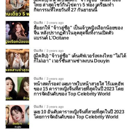
ไทย ล่าสุดโชว์กินไข่ดาว 5 ฟอง เตรียมทำ
กิจกรรมที่ไทยวันที่ 27 กันยายนนี้
บันเทิง
3 years ago
สื่อยกให้ “จ้าวลู่ซือ” เป็นเจ้าหญิงเงือกน้อยของ
จีน หลังปรากฏตัวในลุคสุดจึ้งที่งานเปิดตัว
แบรนด์ L’Ocitane
บันเทิง
3 years ago
(มีคลิป) “จ้าวลู่ซือ” เต้นคัฟเวอร์เพลงไทย “ไม่ได้
ก็ไม่เอา” เวอร์ชั่นสามช่าลงบน Douyin
บันเทิง
3 years ago
หน้าสดก็รอด! เผยภาพใบหน้าสวยใส ไร้เมคอัพ
ของ 15 ดาราหญิงจีนที่สวยที่สุดในปี 2023 โดย
การจัดอันดับของ Top Celebrity World
บันเทิง
3 years ago
เผย 10 อันดับดาราหญิงจีนที่สวยที่สุดในปี 2023
โดยการจัดอันดับของ Top Celebrity World