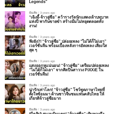
Legends”
บันเทิง
3 years ago
“เฉิงอี้-จ้าวลู่ซือ” คว้ารางวัลนักแสดงเจ้าบทบาท
เเห่งปี พากันขายขำ สร้างมีมไม่หยุดตลอดทั้ง
งาน!
บันเทิง
3 years ago
ฟังยัง?! “จ้าวลู่ซือ” ปล่อยเพลง “ไม่ได้ก็ไม่เอา”
เวอร์ชั่นจีน พร้อมเบื้องหลังการอัดเพลง เสียงใส
สุด ๆ
บันเทิง
3 years ago
แสงออกหูแน่นอน! “จ้าวลู่ซือ” เตรียมปล่อยเพลง
“ไม่ได้ก็ไม่เอา” จากศิลปินสาววง PiXXiE ใน
เวอร์ชั่นจีน!
บันเทิง
3 years ago
น่ารักเท่าโลก! “จ้าวลู่ซือ” โชว์พูดภาษาไทยที่
ตั้งใจซ้อมมา ด้านชาวจีนชมแฟนคลับไทย ให้
เกียรติจ้าวลู่ซือมาก
บันเทิง
3 years ago
(มีคลิป) สนามบินแตก! “จ้าวลู่ซือ” เดินทางถึง