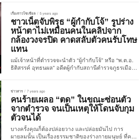
แล้ว คาเตียงโรงพยาบาลในจังหวัดชัยภูมิ เมื่อวานนี้
(25 ตุลาคม 2564) ตำรวจสถานีตำรวจภูธรเมืองชัยภูมิ
เรื่องราวโซเชียล
5 years ago
นำหมายศาลเข้าจับกุม “นางสาวปัทมา บุตรศรี”
ชาวเน็ตจับพิรุธ “ผู้กำกับโจ้” รูปร่าง
พนักงานธนาคารแห่งหนึ่งในจังหวัดชัยภูมิ ขณะนอน
หน้าตาไม่เหมือนคนในคลิปจาก
รักษาตัวอยู่ที่โรงพยาบาล หลังประสบอุบัติเหตุทาง
กล้องวงจรปิด คาดสลับตัวคนรับโทษ
รถยนต์ เนื่องจากพยายามขับรถหลบหนีเจ้าหน้าที่
แทน
ตำรวจจนเกิดอุบัติเหตุ ในความผิดแฮกข้อมูลทางการ
เงินของลูกค้าและลักลอบถอนเงินในบัญชีของลูกค้า
แม้เจ้าหน้าที่ตำรวจจะนำตัว “ผู้กำกับโจ้” หรือ “พ.ต.อ.
ธนาคารไปใช้จ่ายส่วนตัวและลงทุนทำธุรกิจ โดยมีผู้
ธิติสรรค์ อุทธนผล” อดีตผู้กำกับสถานีตำรวจภูธรเมือง
เสียหายหลายคน รวมมูลค่าความเสียหายเกือบ 10
นครสวรรค์ มาดำเนินคดีได้แล้ว หลังกลายเป็นผู้ต้องหา
ล้านบาท ...
ในคดี เป็นเจ้าพนักงานร่วมกันปฏิบัติ หรือละเว้นการ
ปฏิบัติหน้าที่โดยมิชอบฯ ร่วมกันฆ่าผู้อื่นโดยทรมาน
ข่าวสาร
7 years ago
หรือโดยกระทำทารุณโหดร้าย และร่วมกันตั้งแต่ 5 คน
คนร้ายเผลอ “ตด” ในขณะซ่อนตัว
ขึ้นไปข่มขืนใจผู้อื่นฯ จากกรณีร่วมกันใช้ถุงดำคลุมหัว
จากตำรวจ จนเป็นเหตุให้โดนจับกุม
“นายจิระพงศ์” หรือ “มาวิน ธนะพัฒน์” บาดเจ็บกระทั่ง
ตัวจนได้
ถึงแก่ความตาย แต่สังคมยังตั้งคำถามหลายประการ
กับคดีสะเทือนวงการตำรวจนี้ และเรื่องหนึ่งที่เป็นที่พูด
บางครั้งคุณก็ต้องปล่อยวาง และปล่อยมันไป การ
ถึงอย่างกว้างขวางบนโลกอินเทอร์เน็ต...
ผายลมนั้น เป็นเรื่องธรรมชาติของร่างกายมนุษย์ ที่คน