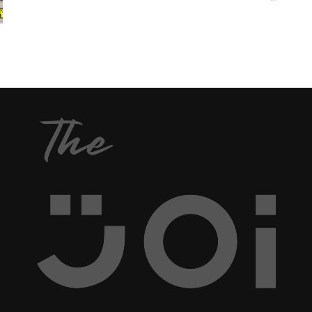
เราทุกคนก็ต้องมีกันบ้าง วันนึงผายกันไม่รู้จะกี่ครั้งต่อกี่
ครั้งก็ว่ากันไปตามสภาพของร่างกาย หรือจากสิ่งที่คุณ
ได้กินมา แต่ถึงแม้มันจะเป็นเรื่องปกติก็ไม่ได้
หมายความว่าคุณจะผายลมได้ทุกที่ทุกเวลานะ ต้องดู
ด้วยว่าคุณกำลังตกอยู่ในสถานการณ์แบบไหน ไม่อย่าง
นั้นคุณก็จะเป็นดังเช่นชายผู้ร้ายคนนี้ จะตดตอนไหนก็
ไม่ตด มันจะมาตดอะไรกันตอนนี้ ฮ่าๆๆ เมื่อไม่นานมานี้
เจ้าหน้าที่ตำรวจประจำเมืองลิเบอร์ตี้ รัฐมิสซูรี ได้
รายงานว่าพวกเขาได้พาสุนัขตำรวจไปเพื่อแกะรอยผู้
ต้องสงสัย จนกระทั่งไปถึงบ้านหลังหนึ่ง ภายในบ้านดัง
กล่าวทั้งมืดและเงียบ ตำรวจได้พยายามค้นหา
ท่ามกลางความมืดและเงียบงัน จนทันใดนั้นก็ได้ยิน
เสียงคล้ายว่ามีคน “ตด” และมันไม่ใช่ว่าแค่เสียงดัง
ธรรมดา แต่มันดังมากจริงๆ มากเกินไปจนทำให้ตำรวจ
สามารถเจอตัวคนร้ายได้ในที่สุด ท่ามกลางกลิ่นตดที่ยัง
ลอยอบอวน วันที่...