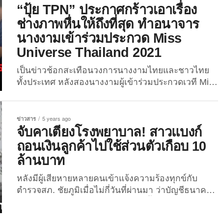
จับกุมกลุ่มผู้ค้ายานรกในเมืองหลวงอย่างกรุงลิมาได้
“ปุ้ย TPN” ประกาศกร้าวเอาเรื่อง
สำเร็จ ทั้งยังเผยว่า เหล่าตำรวจได้แต่งตัวในชุดของ
ช่างภาพหื่นให้ถึงที่สุด ทำอนาจาร
เหล่าซูเปอร์ฮีโร่จากภาพยนตร์เรื่องดัง อาทิ กัปตัน
นางงามเข้าร่วมประกวด Miss
อเมริกา, สไปเดอร์แมน, ธอร์ และแคตวูแมน โดยต้อง
Universe Thailand 2021
ทำเหมือนว่าพวกเขากำลังโปรโมตงานคอนเสิร์ตวัน
ฮาโลวีนกันอยู่ แต่ในความเป็นจริงทั้งหมดนี้คือแผนบุก
เป็นข่าวช้อกสะเทือนวงการนางงามไทยและชาวไทย
เข้าไปสำหรับตำรวจแนวหน้า นอกจากนี้...
ทั้งประเทศ หลังสองนางงามผู้เข้าร่วมประกวดเวที Miss
Universe Thailand 2021 เข้าแจ้งความกับตำรวจ หลัง
ถูกช่างภาพหื่นในกองประกวดทำอนาจาร-ข่มขืน มี
เหยื่อถูกกระทำกว่า 10 ราย พร้อมกับทนายนิด้า ที่ “ปุ้ย
ข่าวสาร
5 years ago
TPN” ติดต่อให้ ขณะเดียวกันเธอก็ออกมาเคลื่อนไหว
จับคาเตียงโรงพยาบาล! สาวแบงก์
ล่าสุดผ่านเฟซบุ๊ก ยันเอาเรื่องถึงที่สุด! เมื่อวานนี้ (25
ถอนเงินลูกค้าไปใช้ส่วนตัวเกือบ 10
พฤศจิกายน 64) “ปุ้ย TPN”...
ล้านบาท
หลังมีผู้เสียหายหลายคนเข้าแจ้งความร้องทุกข์กับ
ตำรวจสภ. ชัยภูมิเมื่อไม่กี่วันที่ผ่านมา ว่าบัญชีธนาคาร
ของตัวเองถูกถอนเงินไปหลายบาท ตั้งแต่หลักพันยัน
หลักล้าน! ล่าสุดตำรวจสามารถจับกุมตัวผู้ต้องหาได้