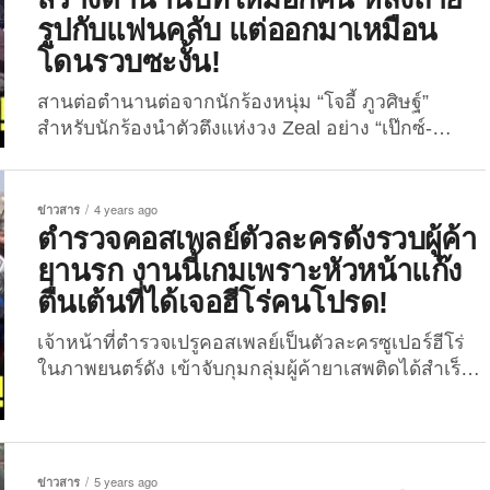
วันที่ 14 กุมภาพันธ์ที่ผ่านมา ทางสำนักงานตำรวจแห่ง
รูปกับแฟนคลับ แต่ออกมาเหมือน
ชาติเปรูได้โพสต์คลิปวิดีโอการบุกเข้าจับกุมผู้ค้ายาเสพ
โดนรวบซะงั้น!
ติดลงบน X: @PoliciaPeru ซึ่งภายในคลิปวิดีโอเผยให้
เห็นภาพที่หนึ่งในเจ้าหน้าที่สวมชุดมาสคอตคาปิบาร่า
สานต่อตำนานต่อจากนักร้องหนุ่ม “โจอี้ ภูวศิษฐ์”
สุดน่ารักเพื่อร่วมปฏิบัติภารกิจที่ว่านี้ ก่อนจะเนียนเข้า
สำหรับนักร้องนำตัวตึงแห่งวง Zeal อย่าง “เป๊กซ์-
ใกล้บ้านของผู้ต้องหาและเข้าจับกุมไว้ได้ในที่สุด โดย
ปราชญ์ พงษ์ไชย” ที่ล่าสุดโพสต์ภาพถ่ายรูปคู่กับแฟน
เจ้าหน้าที่พาตัวชายรายดังกล่าวไปดำเนินคดีพร้อมกับ
คลับ แต่ออกมาดูว้าวุ่นแปลก ๆ นอกจากจะเป็นนัก
ของกลางอย่างโคเคนและกัญชาที่พบว่ามีจำนวนกว่า
ร้องคุณภาพที่มีผลงานเพลงดังมากมายแล้ว อีกหนึ่ง
ข่าวสาร
4 years ago
1,700 ห่อ ...
บทบาทของหนุ่ม “เป๊กซ์ ปราชญ์” หรือที่หลายคนรู้จัก
ตำรวจคอสเพลย์ตัวละครดังรวบผู้ค้า
กันในนาม “เป๊กซ์ วง Zeal” ก็คือการเป็นสุดยอดนักร้อง
ยานรก งานนี้เกมเพราะหัวหน้าแก๊ง
ตัวตึงแนวหน้าของประเทศไทย ที่ได้สร้างตำนาน
ตื่นเต้นที่ได้เจอฮีโร่คนโปรด!
ทำงานแต่งทุกที่ให้เป็นงานแต่งตัวเอง เพราะสนุกเกิน
เบอร์ รั่วเกินแขกทุกครั้ง จนหลายคนพากันแซวว่า
เจ้าหน้าที่ตำรวจเปรูคอสเพลย์เป็นตัวละครซูเปอร์ฮีโร่
ความจริงแล้ววง Zeal เป็นคณะตลกที่เล่นดนตรีได้นิด
ในภาพยนตร์ดัง เข้าจับกุมกลุ่มผู้ค้ายาเสพติดได้สำเร็จ
หน่อย...
ส่วนหนึ่งเพราะหัวหน้าแก๊งเก็บทรงไม่อยู่.. เมื่อวันที่
2 พฤศจิกายนที่ผ่าน ทางเว็บไซต์ Daily Mail ของ
ประเทศอังกฤษ ได้รายงานข่าวการปราบปรามยาเสพ
ติดของประเทศเปรู ซึ่งเจ้าหน้าที่ตำรวจเพิ่งทำการเข้า
ข่าวสาร
5 years ago