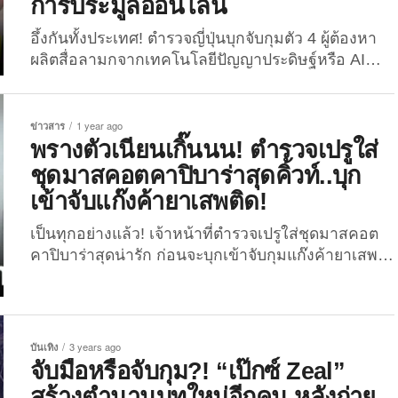
การประมูลออนไลน์
อึ้งกันทั้งประเทศ! ตำรวจญี่ปุ่นบุกจับกุมตัว 4 ผู้ต้องหา
ผลิตสื่อลามกจากเทคโนโลยีปัญญาประดิษฐ์หรือ AI
หลังโกยเงินกว่าหลายล้านบาทผ่านการประมูลออนไลน์
เมื่อวันที่ 18 เมษายนที่ผ่านมา สำนักข่าว “Kyodo
News+” ของญี่ปุ่น ได้รายงานว่าตำรวจญี่ปุ่นสามารถ
ข่าวสาร
1 year ago
จับกุมผู้ต้องหา 4 ราย เป็นผู้ชาย 3 คน และผู้หญิง 1 คน
พรางตัวเนียนเกิ๊นนน! ตำรวจเปรูใส่
ในข้อหาผลิตและจำหน่ายสื่อลามกอนาจารที่สร้างขึ้น
ชุดมาสคอตคาปิบาร่าสุดคิ้วท์..บุก
โดย AI...
เข้าจับแก๊งค้ายาเสพติด!
เป็นทุกอย่างแล้ว! เจ้าหน้าที่ตำรวจเปรูใส่ชุดมาสคอต
คาปิบาร่าสุดน่ารัก ก่อนจะบุกเข้าจับกุมแก๊งค้ายาเสพ
ติดได้สำเร็จในวันวาเลนไทน์ที่ผ่านมา! นับเป็นอีก
หนึ่งไวรัลที่หลายต่อหลายคนให้ความสนใจในช่วงวัน
วาเลนไทน์ที่ผ่านมา สำหรับคลิปวิดีโอการบุกเข้าจับกุม
แก๊งค้ายาเสพติดของเจ้าหน้าที่ตำรวจเปรู โดยรอบนี้
บันเทิง
3 years ago
พรางตัวมาในชุดมาสคอตหมามะพร้าวหรือเจ้า “คาปิ
จับมือหรือจับกุม?! “เป๊กซ์ Zeal”
บาร่า” สุดน่ารักที่ดูยังไงก็แนบเนียนแบบตะโกน เมื่อ
สร้างตำนานบทใหม่อีกคน หลังถ่าย