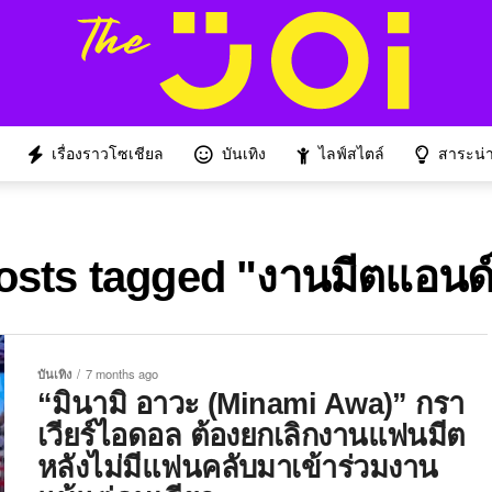
เรื่องราวโซเชียล
บันเทิง
ไลฟ์สไตล์
สาระน่าร
posts tagged "งานมีตแอนด์
บันเทิง
7 months ago
“มินามิ อาวะ (Minami Awa)” กรา
เวียร์ไอดอล ต้องยกเลิกงานแฟนมีต
หลังไม่มีแฟนคลับมาเข้าร่วมงาน