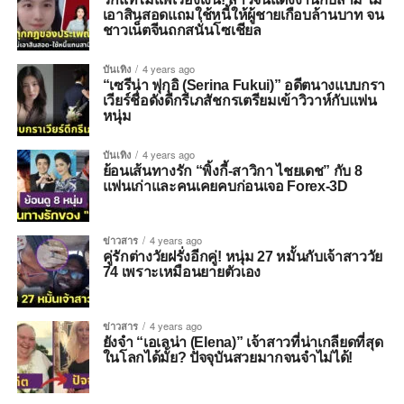
เอาสินสอดแถมใช้หนี้ให้ผู้ชายเกือบล้านบาท จน
ชาวเน็ตจีนถกสนั่นโซเชียล
บันเทิง
4 years ago
“เซรีน่า ฟุกุอิ (Serina Fukui)” อดีตนางแบบกรา
เวียร์ชื่อดังดีกรีเภสัชกรเตรียมเข้าวิวาห์กับแฟน
หนุ่ม
บันเทิง
4 years ago
ย้อนเส้นทางรัก “พิ้งกี้-สาวิกา ไชยเดช” กับ 8
แฟนเก่าและคนเคยคบก่อนเจอ Forex-3D
ข่าวสาร
4 years ago
คู่รักต่างวัยฝรั่งอีกคู่! หนุ่ม 27 หมั้นกับเจ้าสาววัย
74 เพราะเหมือนยายตัวเอง
ข่าวสาร
4 years ago
ยังจำ “เอเลน่า (Elena)” เจ้าสาวที่น่าเกลียดที่สุด
ในโลกได้มั้ย? ปัจจุบันสวยมากจนจำไม่ได้!