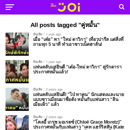
All posts tagged "คู่หมั้น"
บันเทิง
1 year ago
เมื่อ “เต๋อ” พา “ใหม่ ดาวิกา” เที่ยวปารีส แต่สิ่งที่
ถามทุก 5 นาที ทำเอาชาวเน็ตฮาลั่น!
บันเทิง
1 year ago
แฟนคลับแห่ยินดี “เต๋อ-ใหม่ ดาวิกา” คู่รักดารา
ประกาศหมั้นแล้ว!
บันเทิง
2 years ago
แฟนคลับแห่ยินดี! “ไป่ ทาคน” นักแสดงและนาย
แบบชาวเมียนมาชื่อดัง หมั้นกับแฟนสาว “ลิน
เมียะผิ่ว” แล้ว
บันเทิง
2 years ago
“โคลอี้ เกรซ มอเรตซ์ (Chloë Grace Moretz)”
ประกาศหมั้นกับแฟนสาว “เคท แฮร์ริสสัน (Kate