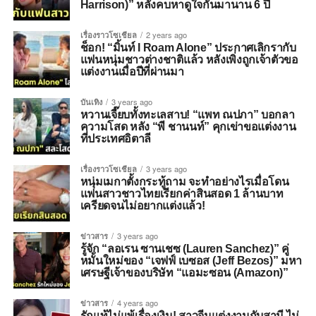
Harrison)” หลังคบหาดูใจกันมานาน 6 ปี
เรื่องราวโซเชียล
2 years ago
ช็อก! “มิ้นท์ I Roam Alone” ประกาศเลิกรากับ
แฟนหนุ่มชาวต่างชาติแล้ว หลังเพิ่งถูกเจ้าตัวขอ
แต่งงานเมื่อปีที่ผ่านมา
บันเทิง
3 years ago
หวานเจี๊ยบทั้งทะเลสาบ! “แพท ณปภา” บอกลา
ความโสด หลัง “พี ชานนท์” คุกเข่าขอแต่งงาน
ที่ประเทศอิตาลี
เรื่องราวโซเชียล
3 years ago
หนุ่มเมกาตั้งกระทู้ถาม จะทำอย่างไรเมื่อโดน
แฟนสาวชาวไทยเรียกค่าสินสอด 1 ล้านบาท
เครียดจนไม่อยากแต่งแล้ว!
ข่าวสาร
3 years ago
รู้จัก “ลอเรน ซานเชซ (Lauren Sanchez)” คู่
หมั้นใหม่ของ “เจฟฟ์ เบซอส (Jeff Bezos)” มหา
เศรษฐีเจ้าของบริษัท “แอมะซอน (Amazon)”
ข่าวสาร
4 years ago
รักแท้ไม่แพ้เรื่องเงิน! สาวจีนแต่งงานกับสามี ไม่