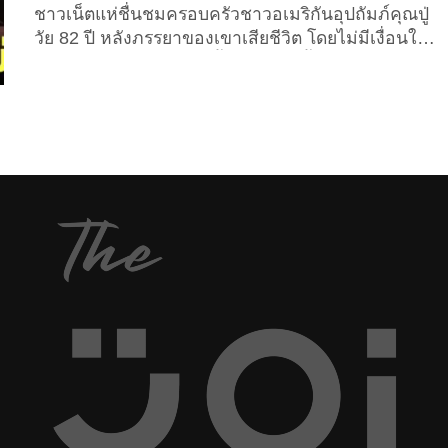
ชาวเน็ตแห่ชื่นชมครอบครัวชาวอเมริกันอุปถัมภ์คุณปู่
วัย 82 ปี หลังภรรยาของเขาเสียชีวิต โดยไม่มีเงื่อนใด ๆ
เรื่องราวสุดประทับใจนี้ แม้จะเกิดขึ้นเมื่อสองปีที่แล้ว
แต่ The Joi ก็อดใจเก็บเรื่องนี้ไว้คนเดียวไม่ได้ เพราะยิ่ง
รู้ก็ยิ่งใจฟูมากเท่านั้น! จนอยากนำมาเล่าต่อให้เพื่อน ๆ
ได้ฟังกัน สำหรับเหตุการณ์ที่ว่านี้เกิดขึ้นในเมืองพอว์ทัค
เก็ตในรัฐโรดไอแลนด์ของประเทศสหรัฐอเมริกา เมื่อ
ครอบครัวชาวอเมริกันครอบครัวหนึ่ง ซึ่งมีสมาชิก
ทั้งหมด 7 คน ได้ตัดสินใจทำสิ่งที่หลายคนอาจไม่คาด
คิด เพราะพวกเขาเลือกจะ “อุปถัมภ์”...