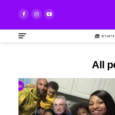
ข่าวสาร
All p