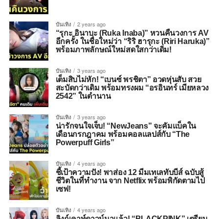
บันเทิง
2 years ago
“รุกะ อินาบะ (Ruka Inaba)” หวนคืนวงการ AV
อีกครั้ง ในชื่อใหม่ว่า “ริริ ฮารุกะ (Riri Haruka)”
พร้อมภาพลักษณ์ใหม่สดใสกว่าเดิม!
บันเทิง
3 years ago
เต็มสิบไม่หัก! “เบนซ์ พรชิตา” อวดหุ่นสับ สวย
สะบัดกว่าเดิม พร้อมทรงผม “อรอินทร์ เมียหลวง
2542” ในตำนาน
บันเทิง
3 years ago
น่ารักจนใจเจ็บ! “NewJeans” จะคัมแบ็คใน
เดือนกรกฎาคม พร้อมคอลแลปส์กับ “The
Powerpuff Girls”
บันเทิง
4 years ago
ชี้เป้าความปัง! พาส่อง 12 มีมเทเลทับบีส์ ฉบับสู้
ชีวิตในที่ทำงาน จาก Netflix พร้อมพิกัดตามไป
เซฟ!
บันเทิง
4 years ago
ลิงก์เคาท์ดาวน์มาแล้ว! “BLACKPINK” เตรียม