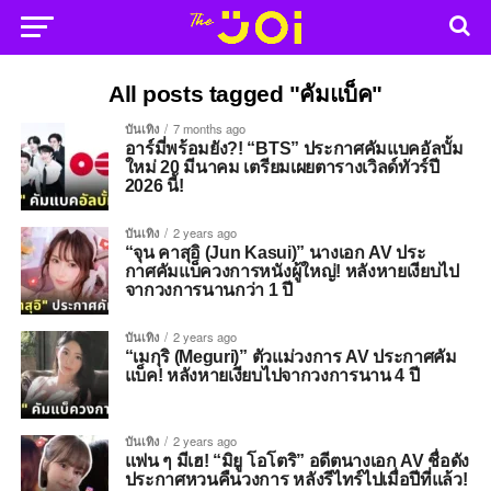
All posts tagged "คัมแบ็ค"
บันเทิง
7 months ago
อาร์มี่พร้อมยัง?! “BTS” ประกาศคัมแบคอัลบั้ม
ใหม่ 20 มีนาคม เตรียมเผยตารางเวิลด์ทัวร์ปี
2026 นี้!
บันเทิง
2 years ago
“จุน คาสุอิ (Jun Kasui)” นางเอก AV ประ
กาศคัมแบ็ควงการหนังผู้ใหญ่! หลังหายเงียบไป
จากวงการนานกว่า 1 ปี
บันเทิง
2 years ago
“เมกุริ (Meguri)” ตัวแม่วงการ AV ประกาศคัม
แบ็ค! หลังหายเงียบไปจากวงการนาน 4 ปี
บันเทิง
2 years ago
แฟน ๆ มีเฮ! “มิยู โอโตริ” อดีตนางเอก AV ชื่อดัง
ประกาศหวนคืนวงการ หลังรีไทร์ไปเมื่อปีที่แล้ว!