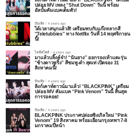
ปล่อย MV เพลง “Shut Down” วันนี้ พร้อม
อัลบั้มคัมแบคเต็มตัว!
บันเทิง
4 years ago
ได้เวลาสนุกแล้วสิ! เตรียมพบกับแก๊งหลากสี
“Teletubbies” ทาง Netflix วันที่ 14 พฤศจิกายน
นี้!
ไลฟ์สไตล์
4 years ago
มาแล้วบลิ๊งค์จ๋า! “นันยาง” ออกรองเท้าแตะรุ่น
“ช้างดาวพริ้ง” สีชมพู-ดำ สุดเท่ เปิดจอง 31
สิงหาคมนี้!
บันเทิง
4 years ago
ลิงก์เคาท์ดาวน์มาแล้ว! “BLACKPINK” เตรียม
ปล่อย MV คัมแบค “Pink Venom” วันนี้ สิ้นสุด
การรอคอย!
บันเทิง
4 years ago
BLACKPINK ประกาศปล่อยซิงเกิลใหม่ “Pink
Venom” 19 สิงหาคม พร้อมเยือนกรุงเทพฯ 7-8
มกราคมปีหน้า