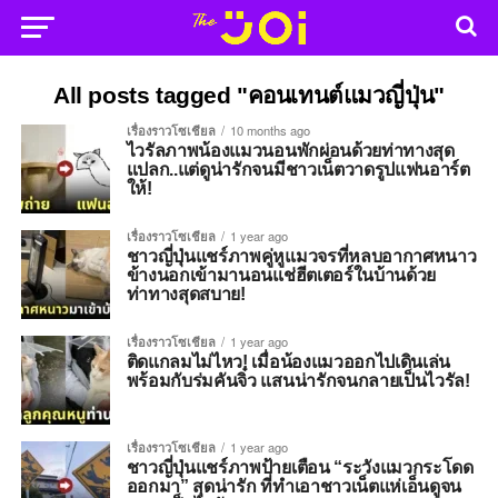
All posts tagged "คอนเทนต์แมวญี่ปุ่น"
เรื่องราวโซเชียล
10 months ago
ไวรัลภาพน้องแมวนอนพักผ่อนด้วยท่าทางสุด
แปลก..แต่ดูน่ารักจนมีชาวเน็ตวาดรูปแฟนอาร์ต
ให้!
เรื่องราวโซเชียล
1 year ago
ชาวญี่ปุ่นแชร์ภาพคู่หูแมวจรที่หลบอากาศหนาว
ข้างนอกเข้ามานอนแช่ฮีตเตอร์ในบ้านด้วย
ท่าทางสุดสบาย!
เรื่องราวโซเชียล
1 year ago
ติดแกลมไม่ไหว! เมื่อน้องแมวออกไปเดินเล่น
พร้อมกับร่มคันจิ๋ว แสนน่ารักจนกลายเป็นไวรัล!
เรื่องราวโซเชียล
1 year ago
ชาวญี่ปุ่นแชร์ภาพป้ายเตือน “ระวังแมวกระโดด
ออกมา” สุดน่ารัก ที่ทำเอาชาวเน็ตแห่เอ็นดูจน