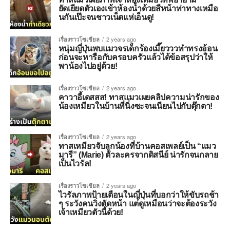
ยัดเยียดตัวเองเข้าห้องน้ำด้วยสีหน้าท่าทางเหมือ
นกันเป๊ะจนชาวเน็ตแห่เอ็นดู!
เรื่องราวโซเชียล
2 years ago
หนุ่มญี่ปุ่นพบแมวจรเด็กร้องเมี๊ยวววทำทรงอ้อน
ก่อนจะหารือกับครอบครัวแล้วได้ข้อสรุปว่าให้
พาน้องไปอยู่ด้วย!
เรื่องราวโซเชียล
2 years ago
คาวาอี้เดสสส! ทาสแมวเผยคลิปความน่ารักของ
น้องเหมียวในบ้านที่นิ่งซะจนเนียนไปกับตุ๊กตา!
เรื่องราวโซเชียล
2 years ago
ทาสเหมียวจับลูกน้องที่บ้านคอสเพลย์เป็น “แมว
มารี” (Marie) ตัวละครจากดิสนีย์ น่ารักจนกลาย
เป็นไวรัล!
เรื่องราวโซเชียล
2 years ago
ไวรัลภาพป้ายเตือนในญี่ปุ่นที่บอกว่าให้ขับรถช้า
ๆ ระวังคนวิ่งตัดหน้า แต่ดูเหมือนว่าจะต้องระวัง
เจ้าเหมียวตัวนี้ด้วย!