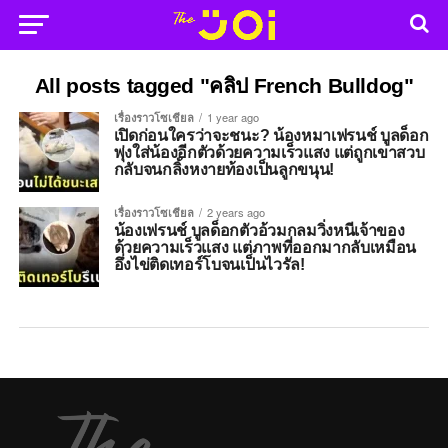
All posts tagged "คลิป French Bulldog"
เรื่องราวโซเชียล
1 year ago
เปิดก่อนใครว่าจะชนะ? น้องหมาเฟรนช์ บูลด็อก
พุ่งใส่น้องอีกตัวด้วยความเร็วแสง แต่ถูกเขาสวบ
กลับจนกลิ้งหงายท้องเป็นลูกขนุน!
เรื่องราวโซเชียล
2 years ago
น้องเฟรนช์ บูลด็อกตัวอ้วมกลมวิ่งหนีเจ้าของ
ด้วยความเร็วแสง แต่ภาพที่ออกมากลับเหมือน
อึ่งไข่ติดเทอร์โบจนเป็นไวรัล!