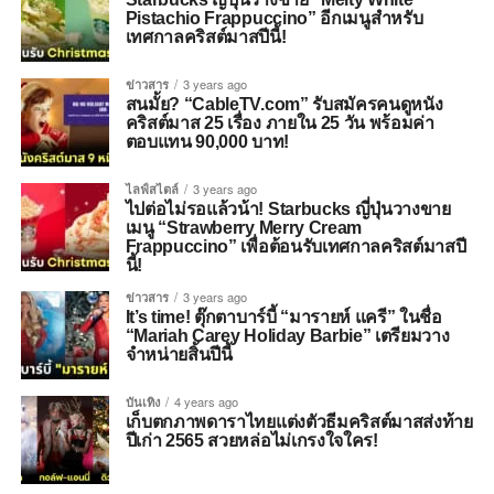
Pistachio Frappuccino” อีกเมนูสำหรับ
เทศกาลคริสต์มาสปีนี้!
ข่าวสาร
3 years ago
สนมั้ย? “CableTV.com” รับสมัครคนดูหนัง
คริสต์มาส 25 เรื่อง ภายใน 25 วัน พร้อมค่า
ตอบแทน 90,000 บาท!
ไลฟ์สไตล์
3 years ago
ไปต่อไม่รอแล้วน้า! Starbucks ญี่ปุ่นวางขาย
เมนู “Strawberry Merry Cream
Frappuccino” เพื่อต้อนรับเทศกาลคริสต์มาสปี
นี้!
ข่าวสาร
3 years ago
It’s time! ตุ๊กตาบาร์บี้ “มารายห์ แครี” ในชื่อ
“Mariah Carey Holiday Barbie” เตรียมวาง
จำหน่ายสิ้นปีนี้
บันเทิง
4 years ago
เก็บตกภาพดาราไทยแต่งตัวธีมคริสต์มาสส่งท้าย
ปีเก่า 2565 สวยหล่อไม่เกรงใจใคร!