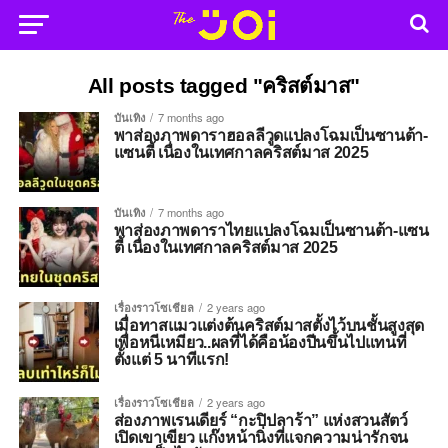
All posts tagged "คริสต์มาส"
บันเทิง
7 months ago
พาส่องภาพดาราฮอลลีวูดแปลงโฉมเป็นซานต้า-
แซนตี้ เนื่องในเทศกาลคริสต์มาส 2025
บันเทิง
7 months ago
พาส่องภาพดาราไทยแปลงโฉมเป็นซานต้า-แซน
ตี้ เนื่องในเทศกาลคริสต์มาส 2025
เรื่องราวโซเชียล
2 years ago
เมื่อทาสแมวแต่งต้นคริสต์มาสตั้งไว้บนชั้นสูงสุด
เพื่อหนีเหมียว..ผลที่ได้คือน้องปีนขึ้นไปแทนที่
ตั้งแต่ 5 นาทีแรก!
เรื่องราวโซเชียล
2 years ago
ส่องภาพเรนเดียร์ “กะปิปลาร้า” แห่งสวนสัตว์
เปิดเขาเขียว แก๊งหน้านิ่งที่แจกความน่ารักจน