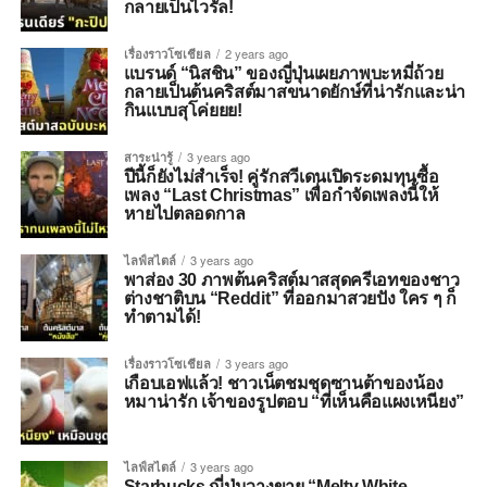
กลายเป็นไวรัล!
เรื่องราวโซเชียล
2 years ago
แบรนด์ “นิสชิน” ของญี่ปุ่นเผยภาพบะหมี่ถ้วย
กลายเป็นต้นคริสต์มาสขนาดยักษ์ที่น่ารักและน่า
กินแบบสุโค่ยยย!
สาระน่ารู้
3 years ago
ปีนี้ก็ยังไม่สำเร็จ! คู่รักสวีเดนเปิดระดมทุนซื้อ
เพลง “Last Christmas” เพื่อกำจัดเพลงนี้ให้
หายไปตลอดกาล
ไลฟ์สไตล์
3 years ago
พาส่อง 30 ภาพต้นคริสต์มาสสุดครีเอทของชาว
ต่างชาติบน “Reddit” ที่ออกมาสวยปัง ใคร ๆ ก็
ทำตามได้!
เรื่องราวโซเชียล
3 years ago
เกือบเอฟแล้ว! ชาวเน็ตชมชุดซานต้าของน้อง
หมาน่ารัก เจ้าของรูปตอบ “ที่เห็นคือแผงเหนียง”
ไลฟ์สไตล์
3 years ago
Starbucks ญี่ปุ่นวางขาย “Melty White