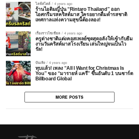
ไลฟ์สไตล์
4 years ago
ร้านไอติมญี่ปุ่น “Rintaro Thailand” ออก
ไอศกรีมรสคริสต์มาส ใครอยากดื่มด่ำรสชาติ
เทศกาลแห่งความสุขนี้ต้องลอง!
เรื่องราวโซเชียล
4 years ago
ครูต่างชาติแต่งคอสเพลย์ชุดสุดอลังให้เข้ากับธีม
งานวันคริสต์มาสโรงเรียน เล่นใหญ่จนเป็นไว
รัล!
บันเทิง
4 years ago
ทุบแล้ว! เพลง “All I Want for Christmas Is
You” ของ “มารายห์ แครี” ขึ้นอันดับ 1 บนชาร์ต
Billboard Global
MORE POSTS