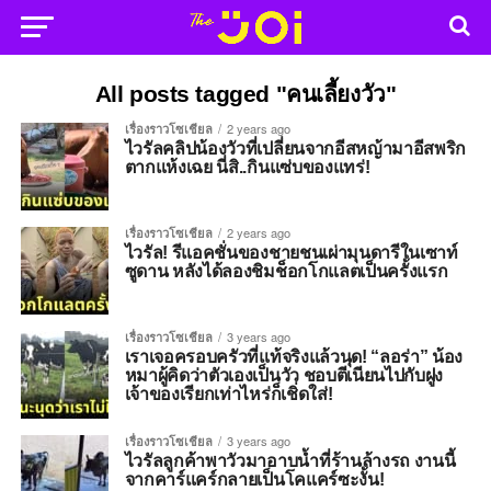
All posts tagged "คนเลี้ยงวัว"
เรื่องราวโซเชียล
2 years ago
ไวรัลคลิปน้องวัวที่เปลี่ยนจากอีสหญ้ามาอีสพริก
ตากแห้งเฉย นี่สิ..กินแซ่บของแทร่!
เรื่องราวโซเชียล
2 years ago
ไวรัล! รีแอคชั่นของชายชนเผ่ามุนดารีในเซาท์
ซูดาน หลังได้ลองชิมช็อกโกแลตเป็นครั้งแรก
เรื่องราวโซเชียล
3 years ago
เราเจอครอบครัวที่แท้จริงแล้วนุด! “ลอร่า” น้อง
หมาผู้คิดว่าตัวเองเป็นวัว ชอบตีเนียนไปกับฝูง
เจ้าของเรียกเท่าไหร่ก็เชิ่ดใส่!
เรื่องราวโซเชียล
3 years ago
ไวรัลลูกค้าพาวัวมาอาบน้ำที่ร้านล้างรถ งานนี้
จากคาร์แคร์กลายเป็นโคแคร์ซะงั้น!