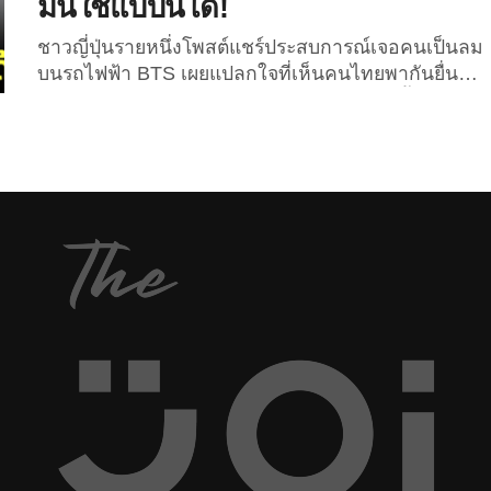
มันใช้แบบนี้ได้!
ชาวญี่ปุ่นรายหนึ่งโพสต์แชร์ประสบการณ์เจอคนเป็นลม
บนรถไฟฟ้า BTS เผยแปลกใจที่เห็นคนไทยพากันยื่น
“ยาดม” ให้ ก่อนจะรู้ทีหลังว่าสามารถใช้แบบนี้ได้ด้วย!
นับเป็นอีกเรื่องราวบนโลกโซเชียลที่เหล่าชาวเน็ต
กำลังให้ความสนใจอยู่ในช่วงเวลานี้! สำหรับ
ประสบการณ์แบบสับแบบของชาวญี่ปุ่นรายหนึ่งที่
บังเอิญเจอคนเป็นลมบนรถไฟฟ้า BTS ที่ไทยครั้งแรก
(เมื่อวันที่ 13 ธันวาคมที่ผ่าน) ซึ่งความพีคก็คือ
เหตุการณ์ที่เกิดขึ้นทำให้เธอเพิ่งรู้ว่า “ยาดม” ที่ใคร ๆ ก็
ใช้กันนั้น สามารถนำมาช่วยเหลือคนที่เป็นลมได้!
โดยคนญี่ปุ่นได้เผยผ่านทางทวิตเตอร์ส่วนตัวว่า “เมื่อ
วานตอนที่ฉันยืนอยู่บน BTS เห็นผู้หญิงคนหนึ่งที่ยืนอยู่
ด้านหลังฉัน...