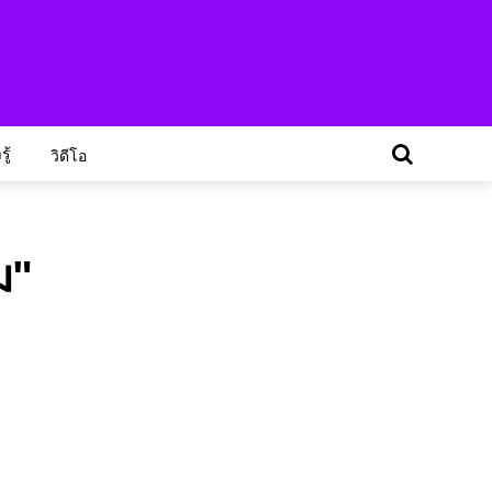
ู้
วิดีโอ
ม"