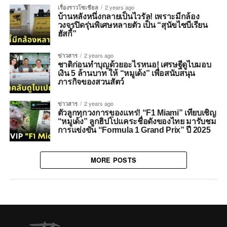
เรื่องราวโซเชียล
2 years ago
บ้านหลังหนึ่งกลายเป็นไวรัล! เพราะมีกล้อง
วงจรปิดรุ่นพิเศษหลายตัว เป็น “สุนัขไซบีเรียน
ฮัสกี้”
ข่าวสาร
2 years ago
ชาติก่อนทำบุญด้วยอะไรหนอ! เศรษฐีดูไบมอบ
เงิน 5 ล้านบาท ให้ “หมูเด้ง” เพื่อสนับสนุน
ภารกิจของสวนสัตว์
ข่าวสาร
2 years ago
ตัวลูกทุกวงการของแทร่! “F1 Miami” เทียบเชิญ
“หมูเด้ง” ลูกฮิปโปแคระชื่อดังของไทย มารับชม
การแข่งขัน “Formula 1 Grand Prix” ปี 2025
MORE POSTS