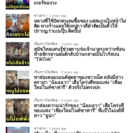
เกอร์ของวง
ข่าวสาร
2 years ago
หลวงพี่ใช้บัตรคนจนซื้อของ แต่สแกนใบหน้าไม่
ติด ทางร้านเลยใช้เทปกาวสีดำติดเป็นคิ้วให้
ปรากฏว่าแปะปุ๊บ ติดปั๊บ!
เรื่องราวโซเชียล
2 years ago
สุนัขไทยแสนรู้ช่วยคาบร่มเจ้านายระหว่างซ้อน
ท้ายจักรยานยนต์กลับบ้านกลายเป็นไวรัลบน
“TikTok”
เรื่องราวโซเชียล
2 years ago
พาส่องคอมเมนต์สุดฮาของชาวเน็ต หลังมีสาว
ดราม่า “น้องเอวา” เสือโคร่งสีทองแห่ง “เชียง
ใหม่ไนท์ซาฟารี” ตัวจริงไม่ตรงปก
เรื่องราวโซเชียล
2 years ago
พาส่องความน่ารักของ “น้องเอวา” เสือโคร่งสี
ทองแห่ง “เชียงใหม่ไนท์ซาฟารี” ที่แบ๊วไม่แพ้พี่
สาว “ลูน่า”
ข่าวสาร
2 years ago