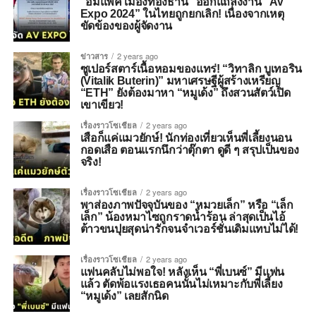
“อิมแพ็ค เมืองทองธานี” ​ออกแถลงงาน “AV
Expo 2024” ในไทยถูกยกเลิก! เนื่องจากเหตุ
ขัดข้องของผู้จัดงาน
ข่าวสาร
2 years ago
ซูเปอร์สตาร์เนื้อหอมของแทร่! “วิทาลิก บูเทอริน
(Vitalik Buterin)” มหาเศรษฐีผู้สร้างเหรียญ
“ETH” ยังต้องมาหา “หมูเด้ง” ถึงสวนสัตว์เปิด
เขาเขียว!
เรื่องราวโซเชียล
2 years ago
เสือก็แค่แมวยักษ์! นักท่องเที่ยวเห็นพี่เลี้ยงนอน
กอดเสือ ตอนแรกนึกว่าตุ๊กตา ดูดี ๆ สรุปเป็นของ
จริง!
เรื่องราวโซเชียล
2 years ago
พาส่องภาพปัจจุบันของ “หมวยเล็ก” หรือ “เล็ก
เล็ก” น้องหมาไซถูกราดน้ำร้อน ล่าสุดเป็นไอ้
ต้าวขนปุยสุดน่ารักจนจำเวอร์ชั่นเดิมแทบไม่ได้!
เรื่องราวโซเชียล
2 years ago
แฟนคลับไม่พอใจ! หลังเห็น “พี่เบนซ์” มีแฟน
แล้ว ตัดพ้อแรงเธอคนนั้นไม่เหมาะกับพี่เลี้ยง
“หมูเด้ง” เลยสักนิด