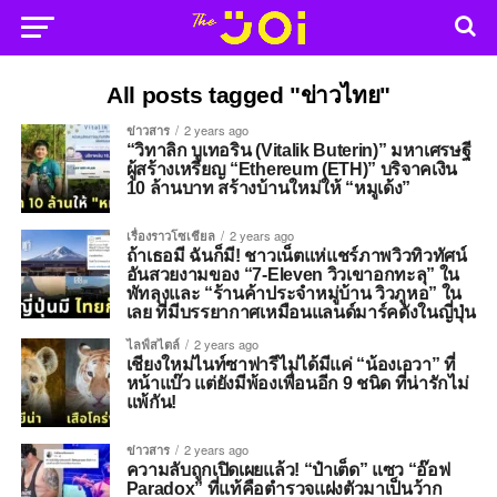
All posts tagged "ข่าวไทย"
ข่าวสาร
2 years ago
“วิทาลิก บูเทอริน (Vitalik Buterin)” มหาเศรษฐี
ผู้สร้างเหรียญ “Ethereum (ETH)” บริจาคเงิน
10 ล้านบาท สร้างบ้านใหม่ให้ “หมูเด้ง”
เรื่องราวโซเชียล
2 years ago
ถ้าเธอมี ฉันก็มี! ชาวเน็ตแห่แชร์ภาพวิวทิวทัศน์
อันสวยงามของ “7-Eleven วิวเขาอกทะลุ” ใน
พัทลุงและ “ร้านค้าประจำหมู่บ้าน วิวภูหอ” ใน
เลย ที่มีบรรยากาศเหมือนแลนด์มาร์คดังในญี่ปุ่น
ไลฟ์สไตล์
2 years ago
เชียงใหม่ไนท์ซาฟารีไม่ได้มีแค่ “น้องเอวา” ที่
หน้าแบ๊ว แต่ยังมีพ้องเพื่อนอีก 9 ชนิด ที่น่ารักไม่
แพ้กัน!
ข่าวสาร
2 years ago
ความลับถูกเปิดเผยแล้ว! “ป๋าเต็ด” แซว “อ๊อฟ
Paradox” ที่แท้คือตำรวจแฝงตัวมาเป็นว้าก