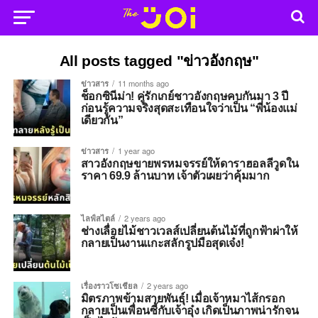
All posts tagged "ข่าวอังกฤษ"
ข่าวสาร
11 months ago
ช็อกซินีม่า! คู่รักเกย์ชาวอังกฤษคบกันมา 3 ปี
ก่อนรู้ความจริงสุดสะเทือนใจว่าเป็น “พี่น้องแม่
เดียวกัน”
ข่าวสาร
1 year ago
สาวอังกฤษขายพรหมจรรย์ให้ดาราฮอลลีวูดใน
ราคา 69.9 ล้านบาท เจ้าตัวเผยว่าคุ้มมาก
ไลฟ์สไตล์
2 years ago
ช่างเลื่อยไม้ชาวเวลส์เปลี่ยนต้นไม้ที่ถูกฟ้าผ่าให้
กลายเป็นงานแกะสลักรูปมือสุดเจ๋ง!
เรื่องราวโซเชียล
2 years ago
มิตรภาพข้ามสายพันธุ์! เมื่อเจ้าหมาไส้กรอก
กลายเป็นเพื่อนซี้กับเจ้าอุ๋ง เกิดเป็นภาพน่ารักจน