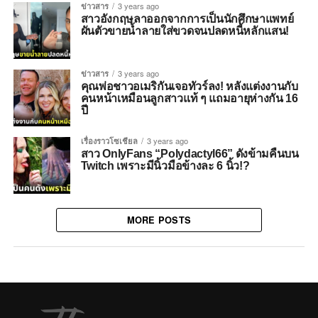
ข่าวสาร
3 years ago
สาวอังกฤษลาออกจากการเป็นนักศึกษาแพทย์
ผันตัวขายน้ำลายใส่ขวดจนปลดหนี้หลักแสน!
ข่าวสาร
3 years ago
คุณพ่อชาวอเมริกันเจอทัวร์ลง! หลังแต่งงานกับ
คนหน้าเหมือนลูกสาวแท้ ๆ แถมอายุห่างกัน 16
ปี
เรื่องราวโซเชียล
3 years ago
สาว OnlyFans “Polydactyl66” ดังข้ามคืนบน
Twitch เพราะมีนิ้วมือข้างละ 6 นิ้ว!?
MORE POSTS