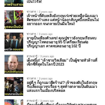
เป็นไวรัล!
ข่าวสาร
2 years ago
เจ้าหน้าที่ดับเพลิงอังกฤษเร่งช่วยเหลือน้องแมว
ติดซอกกำแพง แต่หน้าน้องกลับบูดบึ้งเหมือนไม่
อยากออก จนกลายเป็นมีมใหม่!
ข่าวสาร
3 years ago
อายุเป็นเพียงตัวเลข! คุณปู่ชาวอังกฤษเรียนจบ
ปริญญาโทตอนอายุ 95 ปี เตรียมเรียนต่อ
ปริญญาเอก คาดจบตอนอายุ 102 ปี
สาระน่ารู้
3 years ago
เต็งหนึ่ง! “เจ้าชายวิลเลียม” เป็นผู้ชายหัวล้านที่
เซ็กซี่ที่สุดในโลกปี 2023
ข่าวสาร
3 years ago
อยู่ดี ๆ ก็ถูกแมวยึดร้าน!? เจ้าของผับในอังกฤษ
รับเลี้ยงแมวจรเรื่อย ๆ สุดท้ายกลายเป็นผับแมว
แห่งแรกในเมืองบริสตอล
สาระน่ารู้
3 years ago
มีคนเด็กขึ้นเพียบ! เมื่องานวิจัยต่างประเทศเผย