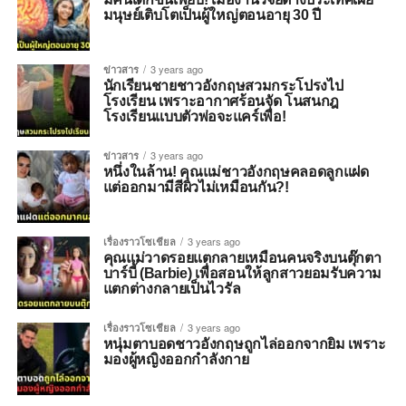
มนุษย์เติบโตเป็นผู้ใหญ่ตอนอายุ 30 ปี
ข่าวสาร
3 years ago
นักเรียนชายชาวอังกฤษสวมกระโปรงไป
โรงเรียน เพราะอากาศร้อนจัด โนสนกฎ
โรงเรียนแบบตัวพ่อจะแคร์เพื่อ!
ข่าวสาร
3 years ago
หนึ่งในล้าน! คุณแม่ชาวอังกฤษคลอดลูกแฝด
แต่ออกมามีสีผิวไม่เหมือนกัน?!
เรื่องราวโซเชียล
3 years ago
คุณแม่วาดรอยแตกลายเหมือนคนจริงบนตุ๊กตา
บาร์บี้ (Barbie) เพื่อสอนให้ลูกสาวยอมรับความ
แตกต่างกลายเป็นไวรัล
เรื่องราวโซเชียล
3 years ago
หนุ่มตาบอดชาวอังกฤษถูกไล่ออกจากยิม เพราะ
มองผู้หญิงออกกำลังกาย