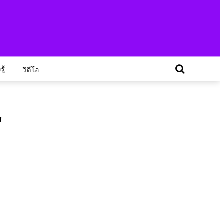
ู้
วิดีโอ
"