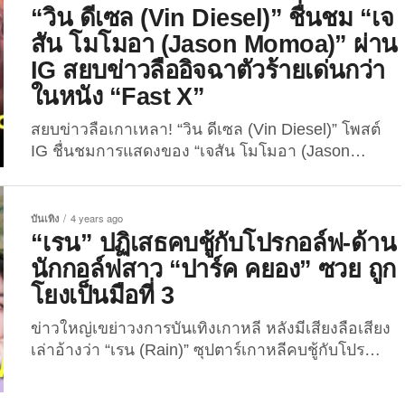
“คาริน่า aespa” หลังทั้งสองปรากฏตัวในงานแฟชั่น
“วิน ดีเซล (Vin Diesel)” ชื่นชม “เจ
โชว์ของแบรนด์ “PRADA” ที่มิลาน อย่างไรก็ตาม
สัน โมโมอา (Jason Momoa)” ผ่าน
ล่าสุดทางสำนักข่าวเกาหลีใต้ชื่อดังอย่าง “Dispatch”
IG สยบข่าวลืออิจฉาตัวร้ายเด่นกว่า
ได้ออกมาเปิดเผยว่าขณะนี้ทั้งสองกำลังคบหาดูใจกัน
ในหนัง “Fast X”
อยู่! ...
สยบข่าวลือเกาเหลา! “วิน ดีเซล (Vin Diesel)” โพสต์
IG ชื่นชมการแสดงของ “เจสัน โมโมอา (Jason
Momoa)” หลังมีข่าวพระเอกหนัง “Fast X” อิจฉาบทตัว
ร้ายเด่นกว่า ปฏิเสธไม่ได้ว่า หนังแฟรนไชส์ “The
Fast and The Furious เร็ว…...
บันเทิง
4 years ago
“เรน” ปฏิเสธคบชู้กับโปรกอล์ฟ-ด้าน
นักกอล์ฟสาว “ปาร์ค คยอง” ซวย ถูก
โยงเป็นมือที่ 3
ข่าวใหญ่เขย่าวงการบันเทิงเกาหลี หลังมีเสียงลือเสียง
เล่าอ้างว่า “เรน (Rain)” ซุปตาร์เกาหลีคบชู้กับโปร
กอล์ฟสาว อักษรย่อ “A” ด้านดาราหนุ่มเตรียมเอาเรื่อง
ทางกฎหมาย เมื่อวานนี้ (6 ตุลาคม 2565) สำนักข่าว