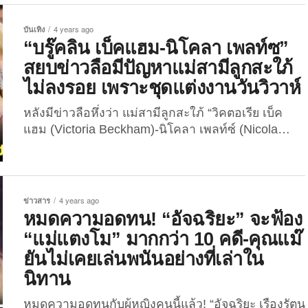
บันเทิงของเกาหลีใต้ชื่อดัง “Allkpop” รายงานว่า เมื่อ
ต้นสัปดาห์ที่ผ่านมามีข่าวลือดาราเกาหลีใต้ชื่อดังคน
บันเทิง
4 years ago
หนึ่งถูกตีพิมพ์ลงนิตยสาร “Woman Sense” ระบุว่า
“บรู๊คลิน เบ็คแฮม-นิโคลา เพลท์ซ”
“ท็อปสตาร์ผู้นี้เป็นที่รู้จักกันเป็นอย่างดี มีความสามารถ
สยบข่าวลือมีปัญหาแม่สามีลูกสะใภ้
ทั้งการร้อง, การเต้น, การแสดง และอีกมากมาย...
ไม่ลงรอย เพราะชุดแต่งงานวันวิวาห์
หลังมีข่าวลือหึ่งว่า แม่สามีลูกสะใภ้ “วิคตอเรีย เบ็ค
แฮม (Victoria Beckham)-นิโคลา เพลท์ซ์ (Nicola
Peltz)” มีปัญหาไม่ลงรอยกัน เพราะชุดแต่งงาน ล่าสุด
“บรู๊คลิน เบ็คแฮม (Brooklyn Beckham)” และภรรยา
สาวคนสวย ได้ออกมาสยบข่าวลือดังกล่าว พร้อมชี้แจง
รายละเอียดในงานอีเวนต์ของนิตยสารดัง “Variety”
ข่าวสาร
4 years ago
หลังจากเว็บไซต์ข่าวบันเทิงชื่อดังของอังกฤษ “Page
หมดความอดทน! “อัจฉริยะ” จะฟ้อง
Six” เผยข่าวซุบซิบสุดร้อนแรงแห่งวงการฮอลลีวูด...
“แม่แตงโม” มากกว่า 10 คดี-คุณแม๊
ยันไม่เคยเล่นพนันอย่างที่เล่าใน
นิทาน
หมดความอดทนกับผู้หญิงคนนี้แล้ว! “อัจฉริยะ เรืองรัตน