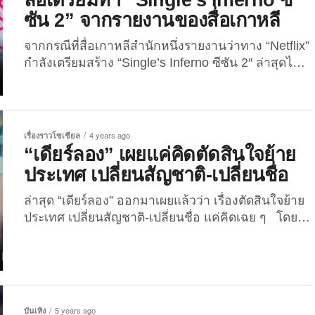
BTS” และสาว “เจนนี่ BLACKPINK” กำลังอยู่ด้วยกัน
ซัน 2” จากรายงานของสื่อเกาหลี
บนรถยนต์ส่วนตัว และทำเหมือนกับว่าทั้งสองคนกำลัง
มีความสัมพันธ์ลึกซึ้งหรือเดตกันอยู่...
จากกรณีที่สื่อเกาหลีสำนักหนึ่งรายงานว่าทาง “Netflix”
กำลังเตรียมสร้าง “Single’s Inferno ซีซัน 2″ ล่าสุดได้
รับการยืนยันแล้วว่า “ยังไม่มีการคอนเฟิร์ม” หากใคร
ยังจำกันได้ เมื่อช่วงปลายปี 2564 ที่ผ่านมา บนโลกโซ
เชียลได้เกิดกระแสดังที่เป็นคลื่นลูกใหม่จากรายการ
เรียลลิตี้เกมหาคู่สัญชาติเกาหลี “Single’s Inferno โอ
เรื่องราวโซเชียล
4 years ago
น้อยออก ใครโสดตกนรก” ที่ได้ลงจอฉายให้ชมกันบน
“เดียร์ลอง” เผยแค่คิดตัดสินใจย้าย
Netflix นำแสดงโดย ซงจีอา, คิมฮยอนจุง, อันยีวอน,
ประเทศ เปลี่ยนสัญชาติ-เปลี่ยนชื่อ
ชเวซีฮุน, คังโซยอน,...
ล่าสุด “เดียร์ลอง” ออกมาเผยแล้วว่า เรื่องตัดสินใจย้าย
ประเทศ เปลี่ยนสัญชาติ-เปลี่ยนชื่อ แค่คิดเฉย ๆ โดย
เธอได้โพสต์ข้อความผ่านเฟซบุ๊ก โดยระบุข้อความ
ว่า… “ตอนนี้กวางมาเที่ยวพักผ่อนในเนเธอร์แลนด์
ยังไม่ได้มีการย้ายประเทศถาวร หรือได้สัญชาติใด ๆ แต่
ก็มีความตั้งใจที่จะย้ายมาอยู่ที่นี่ในอนาคต บวกกับมาที่
นี่เพราะอยากจะพักผ่อนเป็นหลัก กวางรู้สึกว่าทำงานไม่
บันเทิง
5 years ago