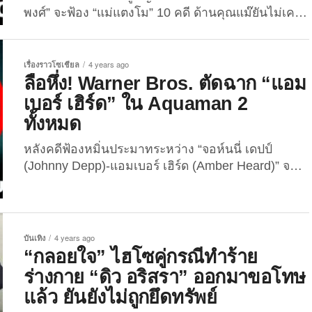
พงศ์” จะฟ้อง “แม่แตงโม” 10 คดี ด้านคุณแม๊ยันไม่เคย
เล่นพนันอย่างที่ “โคนันเมืองไทย” เล่านิทาน มหา
กาพย์คดีการเสียชีวิตของนักแสดงสาวชื่อดัง “แตงโม-
นิดา พัชรวีระพงษ์” หรือ “แตงโม ภัทรธิดา” ยังไม่มีแวว
เรื่องราวโซเชียล
4 years ago
ว่าจะสิ้นสุด และดูจะบานปลายเอามาก ๆ เพราะเกิดศึก
ลือหึ่ง! Warner Bros. ตัดฉาก “แอม
แจ้งความดำเนินคดีและฟ้องร้องกันไปมาอิรุงตุงนัง
เบอร์ เฮิร์ด” ใน Aquaman 2
ล่าสุดถึงคราว “อัจฉริยะ เรืองรัตนพงศ์” หรือที่ใคร...
ทั้งหมด
หลังคดีฟ้องหมิ่นประมาทระหว่าง “จอห์นนี่ เดปป์
(Johnny Depp)-แอมเบอร์ เฮิร์ด (Amber Heard)” จบ
ลงแล้ว พร้อมกับมีข่าวลือหึ่งว่า ผู้บริหาร “Warner
Bros.” โพสต์ IG Story ตัดฉาก “เจ้าหญิงเมร่า (Mera)”
ใน “Aquaman 2” ออกทั้งหมด เมื่อวันที่...
บันเทิง
4 years ago
“กลอยใจ” ไฮโซคู่กรณีทำร้าย
ร่างกาย “ดิว อริสรา” ออกมาขอโทษ
แล้ว ยันยังไม่ถูกยึดทรัพย์