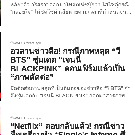
หลัง “ดิว อริสรา” ออกมาโพสต์เฟซบุ๊กว่า ไฮโซคู่กรณี
“กลอยใจ” ไม่ชดใช้ค่าเสียหายตามเวลาที่กำหนดจนถึง
ยึดทรัพย์ เจ้าตัวยันไม่จริงและขอโทษนักแสดงสาว
หลังจาก “ดิว-อริสรา ทองบริสุทธิ์” นางร้ายชื่อดัง ได้
โพสต์ข้อความเฟซบุ๊กส่วนตัว ข้อความว่า “กลอยใจ-รัต
ตินันท์ นิติรัตพันธ์” ไฮโซคู่กรณีที่ทำร้ายร่างกายเธอเมื่อ
บันเทิง
4 years ago
ปี 2564 ถูกศาลตัดสินว่าทำผิดจริงและสั่งชดใช้ค่าเสีย
อวสานข่าวลือ! กรณีภาพหลุด “วี
หาย แต่เบี้ยวจ่ายจนถูกยึดทรัพย์ เมื่อวันที่ 30
BTS” ซุ่มเดต “เจนนี่
พฤษภาคม 2565...
BLACKPINK” คอนเฟิร์มแล้วเป็น
“ภาพตัดต่อ”
มือตัดต่อภาพหลุดที่เป็นต้นตอของข่าวลือ “วี BTS” กำ
ลังซุ่มเดตกับ “เจนนี่ BLACKPINK” ออกมาสารภาพ
แล้วว่าภาพดังกล่าวเป็นภาพตัดต่อ ลั่นลบภาพแล้ว..แต่
คนดันแชร์ไวเกินไป! เมื่อวานนี้ (22 พฤษภาคม
2022) ในโลกทวิตเตอร์ได้​เกิดประเด็นร้อนแรงขึ้น โดย
บันเทิง
4 years ago
มีต้นเหตุมาจากผู้ใช้งาน Instagram
“Netflix” ตอบกลับแล้ว! กรณีข่าว
dailyfashion_news ได้โพสต์ภาพบุคคลที่คล้ายหนุ่ม “วี
ลือเตรียมทำ “Single’s Inferno ซี