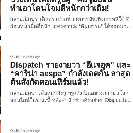
จากการจัดอันดับของนิตยสาร “Forbes” เมื่อเร็ว ๆ...
ทำเอาโดนโจมตีหนักกว่าเดิม!
กลายเป็นประเด็นดราม่าสนั่นวงการบันเทิงเกาหลีใต้ ที่
ก่อนหน้านี้อดีตนักแสดงดาวรุ่ง “คิมแซรน” ได้ออกมา
โพสต์ภาพคู่แนบชิดกับหนุ่ม “คิมซูฮยอน” ลงบน IG
Story อย่างไม่มีปี่มีขลุ่ยก่อนจะรีบลบภาพดังกล่าวทิ้งไป
การกระทำของเธอสร้างความสงสัยให้กับบรรดาชาว
เน็ตทั่วโลก ว่าเจ้าตัวมีเจตนาอะไรที่ปล่อยภาพนี้ออกมา
บันเทิง
2 years ago
ในขณะที่ซีรีส์ของนักแสดงหนุ่มกำลังออนแอร์และเรต
Dispatch รายงายว่า “อีแจอุค” และ
ติ้งพุ่งกระฉูดขนาดนี้ บ้างก็สงสัยในความสัมพันธ์ของ
“คาริน่า aespa” กำลังเดตกัน ล่าสุด
ทั้งคู่ว่าทั้งสองมีความสัมพันธ์เชิงโรแมนติกกันหรือไม่
ต้นสังกัดคอนเฟิร์มแล้ว!
สำหรับสาวคิมแซรน เธอเป็นนักแสดงที่เข้าวงการ
บันเทิงตั้งแต่ยังเด็ก ก่อนที่ต่อมาในปี 2022 เธอจะตก
กลายเป็นข่าวลือที่กำลังถูกพูดถึงเป็นอย่างมากบนโลก
เป็นข่าวในกรณีเมาแล้วขับ ซึ่งเจ้าตัวได้ขับรถชนเข้า
ออนไลน์ในขณะนี้ หลังสำนักข่าวดังอย่าง “Dispacth”
กับหม้อแปลงไฟฟ้า ส่งผลกระทบต่อการจราจรและร้าน
ได้ออกมารายงานว่าขณะนี้นักแสดงหนุ่ม “อีแจอุค”
ค้าจำนวนมาก โดยเธอก็ได้ออกมาโพสต์แถลงการณ์
กำลังคบหาดูใจกับศิลปินสาว “คาริน่า aespa” ก่อน
ขอโทษ และถูกนำตัวเข้าสู่การดำเนินคดีตามกฎหมาย
หน้านี้เมื่อวันที่ 14 มกราคที่ผ่านมา ชาวเน็ตหลายคน
...
ต้องทึ่งกับเคมีที่ดูเข้ากั๊นเข้ากันของหนุ่ม “อีแจอุค” และ
บันเทิง
3 years ago