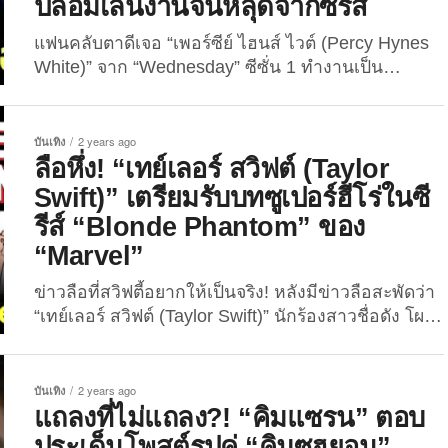
ปลอมเล่นงานจนหลุดจากซีรีส์
แฟนคลับตาดีเจอ “เพอร์ซีย์ ไฮนส์ ไวต์ (Percy Hynes
White)” จาก “Wednesday” ซีซั่น 1 ทำงานเป็น
พนักงานผับ หลังถูกข่าวปลอมเล่นงานจนหลุดจากซีรีส์
ชื่อของ “เพอร์ซีย์ ไฮนส์ ไวต์” กลับมาอยู่ในกระแสอีก
ครั้ง เมื่อมีแฟนคลับตาดีพบว่าอดีตนักแสดงผู้รับบท “ซา
บันเทิง
2 years ago
เวียร์ ธอร์ป (Xavier Thorpe)” จากซีรีส์ฮิต...
ลือหึ่ง! “เทย์เลอร์ สวิฟต์ (Taylor
Swift)” เตรียมรับบทซูเปอร์ฮีโร่ในซี
รีส์ “Blonde Phantom” ของ
“Marvel”
ข่าวลือที่สวิฟตี้อยากให้เป็นจริง! หลังมีข่าวลือสะพัดว่า
“เทย์เลอร์ สวิฟต์ (Taylor Swift)” นักร้องสาวชื่อดัง โผล่
พบ “เควิน ไฟกี (Kevin Feige)” ประธาน “Marvel
Studios” เพื่อรับบทนำในซีรีส์ซูเปอร์ฮีโร่ “Blonde
Phantom” นาทีนี้ไม่มีอะไรหยุดความปังของ “เทย์
บันเทิง
2 years ago
เลอร์ สวิฟต์” นักร้องหญิงที่ประสบความสำเร็จมากที่สุด
แถลงที่ไม่แถลง?! “คิมแซรน” ตอบ
ในโลกคนหนึ่งและเพิ่งจะกลายเป็นมหาเศรษฐีพันล้าน
ประเด็นโพสต์รูปคู่ “คิมซูฮยอน”