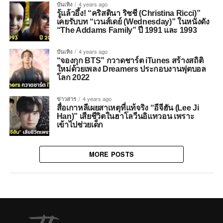
บันเทิง
4 years ago
รู้แล้วอึ้ง! “คริสตินา ริชชี (Christina Ricci)”
เคยรับบท “เวนส์เดย์ (Wednesday)” ในหนังดัง
“The Addams Family” ปี 1991 และ 1993
บันเทิง
4 years ago
“จองกุก BTS” กวาดชาร์ต iTunes สร้างสถิติ
ใหม่ด้วยเพลง Dreamers ประกอบงานฟุตบอล
โลก 2022
ข่าวสาร
4 years ago
สื่อเกาหลีเผยสาเหตุที่แท้จริง “อีจีฮัน (Lee Ji
Han)” เสียชีวิตในฮาโลวีนอิแทวอน เพราะ
เข้าไปช่วยเด็ก
MORE POSTS