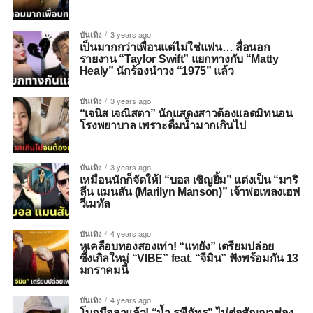
บันเทิง
3 years ago
เป็นมากกว่าเพื่อนแต่ไม่ใช่แฟน… สื่อนอก
รายงาน “Taylor Swift” แยกทางกับ “Matty
Healy” นักร้องนำวง “1975” แล้ว
บันเทิง
3 years ago
“เจนิส เจณิสตา” นักแสดงสาวต้องแอดมิทนอน
โรงพยาบาล เพราะดื่มน้ำมากเกินไป
บันเทิง
3 years ago
เหมือนนักก็จัดให้! “บอล เชิญยิ้ม” แต่งเป็น “มาริ
ลีน แมนสัน (Marilyn Manson)” เจ้าพ่อเพลงเฮฟ
วี่เมทัล
บันเทิง
4 years ago
หูเคลือบทองสองเท่า! “แทยัง” เตรียมปล่อย
ซิงเกิลใหม่ “VIBE” feat. “จีมิน” ฟังพร้อมกัน 13
มกราคมนี้
บันเทิง
4 years ago
โบกมือลาแล้ว! “น้ำ รพีภัทร” ไม่ต่อสัญญาช่อง