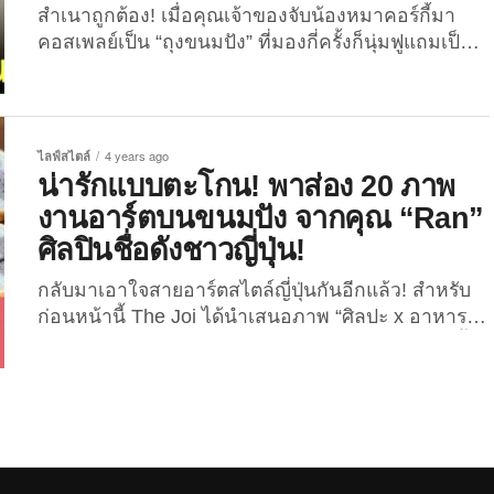
สำเนาถูกต้อง! เมื่อคุณเจ้าของจับน้องหมาคอร์กี้มา
คอสเพลย์เป็น “ถุงขนมปัง” ที่มองกี่ครั้งก็นุ่มฟูแถมเป็น
ก้อนเหมือนเป๊ะแบบตะโกนนน! นับเป็นคอนเทนต์ไว
รัลที่เมดมายเดย์แบบสุด ๆ สำหรับเซ็ตภาพที่เผยให้เห็น
เจ้าหมาคอร์กี้ที่แต่งคอสเพลย์เป็น “ถุงขนมปัง” ซึ่งแม้ว่า
คอนเทนต์ดังกล่าวนั้นจะได้เห็นความน่ารักของน้อง
ไลฟ์สไตล์
4 years ago
เพียงไม่กี่ภาพ แต่ก็ทำเอาเหล่าชาวเน็ตหลายต่อหลาย
น่ารักแบบตะโกน! พาส่อง 20 ภาพ
คนแห่เอ็นดูกันเป็นแถวเป็นแนวเลยทีเดียว เมื่อช่วง
งานอาร์ตบนขนมปัง จากคุณ “Ran”
วันฮาโลวีนปี 2021 ผู้ใช้ Twitter @baguroya ที่มีผู้
ศิลปินชื่อดังชาวญี่ปุ่น!
ติดตามกว่า 4.1 พันคน ได้โพสต์เซ็ตภาพถ่ายที่เผยให้
เห็นน้องหมาคอร์กี้คอสเพลย์เป็น “ถุงขนมปัง” สุดน่ารัก
กลับมาเอาใจสายอาร์ตสไตล์ญี่ปุ่นกันอีกแล้ว! สำหรับ
ซึ่งคอสตูมที่น้องใส่ก็จะมีลักษณะเป็นถุงพลาสติกที่ใช้
ก่อนหน้านี้ The Joi ได้นำเสนอภาพ “ศิลปะ x อาหาร”
ห่อขนมปังแถวแบบที่หลาย ๆ คนเคยเห็น...
กันไปหลายต่อหลายรูปแบบ ไม่ว่าจะเป็นการครีเอทมื้
ออาหารสุดน่ารักหรือดีไซน์ข้าวปั้นสุดอาร์ตก็ตาม และ
ในวันนี้พวกเราก็จะลองเปลี่ยนเวย์มานำเสนอเป็นของ
หวานกันดูบ้าง ใน 20 ภาพงานอาร์ตบนขนมปัง จาก
คุณ “Ran” ศิลปินชื่อดังชาวญี่ปุ่น! ซึ่งเป็นเจ้าของแอค
เคาท์ Instagram: @konel_bread ที่มีผู้ติดตามผลงาน