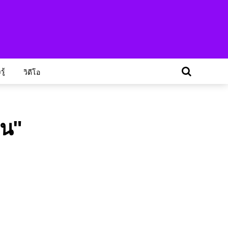
ู้
วิดีโอ
อน"