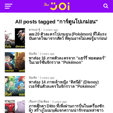
All posts tagged "การ์ตูนโปเกม่อน"
สาระน่ารู้
2 years ago
เผย 20 ตัวละครโปเกมอน (Pokémon) ที่ได้แรง
บันดาลใจมาจากสัตว์ ที่คุณอาจไม่เคยรู้มาก่อน!
บันเทิง
2 years ago
พาส่อง 16 ภาพตัวละครจาก “แฮร์รี่ พอตเตอร์”
ในเวอร์ชั่นจักรวาล “Pokémon”
บันเทิง
2 years ago
พาส่อง 14 ภาพเจ้าหญิง “ดิสนีย์” (Disney)
เวอร์ชั่นตัวละครในจักรวาล “Pokémon”
เรื่องราวโซเชียล
3 years ago
ภาพตุ๊กตา Ditto ที่เพิ่งผ่านการปั่นในเครื่องซัก
ผ้า สร้างโมเมนต์แจกความน่ารักจนเหล่าชาว