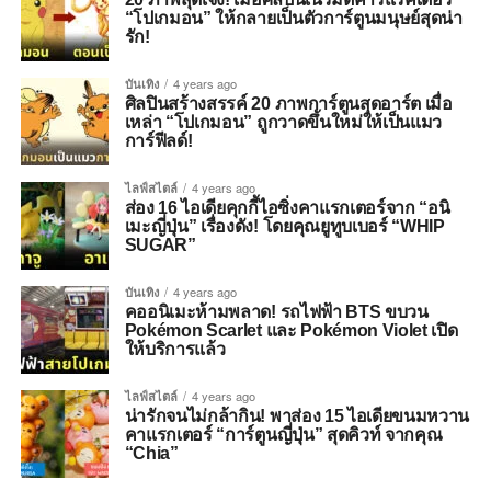
“โปเกมอน” ให้กลายเป็นตัวการ์ตูนมนุษย์สุดน่า
รัก!
บันเทิง
4 years ago
ศิลปินสร้างสรรค์ 20 ภาพการ์ตูนสุดอาร์ต เมื่อ
เหล่า “โปเกมอน” ถูกวาดขึ้นใหม่ให้เป็นแมว
การ์ฟีลด์!
ไลฟ์สไตล์
4 years ago
ส่อง 16 ไอเดียคุกกี้ไอซิ่งคาแรกเตอร์จาก “อนิ
เมะญี่ปุ่น” เรื่องดัง! โดยคุณยูทูบเบอร์ “WHIP
SUGAR”
บันเทิง
4 years ago
คออนิเมะห้ามพลาด! รถไฟฟ้า BTS ขบวน
Pokémon Scarlet และ Pokémon Violet เปิด
ให้บริการแล้ว
ไลฟ์สไตล์
4 years ago
น่ารักจนไม่กล้ากิน! พาส่อง 15 ไอเดียขนมหวาน
คาแรกเตอร์ “การ์ตูนญี่ปุ่น” สุดคิวท์ จากคุณ
“Chia”