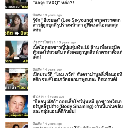
“แจจุง TVXQ” หล่อ?!
บันเทิง
3 years ago
รู้จัก “อีเซยอง” (Lee Se-young) จากดาราตลก
สาวผู้ถูกบูลลี่รูปร่างหน้าตา สู่ฟิตเนสไอดอลสุด
แซ่บ
เรื่องราวโซเชียล
3 years ago
เน็ตไอดอลชาวญี่ปุ่นทุ่มเงิน 10 ล้าน เพื่อเนรมิต
ตัวเองให้สวยสับ หลังเคยถูกบูลลี่หน้าตามาตั้งแต่
เด็ก!
บันเทิง
4 years ago
เปิดประวัติ “โอม ภวัต” กับดราม่าบูลลี่เพื่อนออทิ
สติก จน #โอมภวัตออกมาพูดเถอะ ติดเทรนด์!
ข่าวสาร
4 years ago
“อีลอน มัสก์” ถอดเสื้อโชว์หุ่นหมี ถูกชาวทวิตเต
อร์บูลลี่รูปร่าง (Body Shaming) งานนี้แฟนคลับ
และกลุ่มแอนตี้ตีกันยับ!
บันเทิง
4 years ago