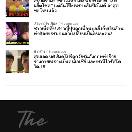
สรุปดราม่า #ข่าวแหกโค้ง พิธีกรเม้าท์ “เป๊ก
ผลิตโชค” แต่ดันโป๊ะเพราะลืมปิดไมค์ ล่าสุด
ขอโทษแล้ว
เรื่องราวโซเชียล
4 years ago
ชาวเน็ตทึ่ง! สาวญี่ปุ่นถูกเพื่อนบูลลี่ เก็บเงินล้าน
ทำศัลยกรรมจนสวยเปลี่ยนเป็นคนละคน!
ข่าวสาร
6 years ago
สุดสลด นศ.สิงคโปร์ถูกวัยรุ่นอังกฤษทำร้าย
ร่างกายเพราะเป็นคนเอเชีย และกรณีไวรัสโค
วิด-19