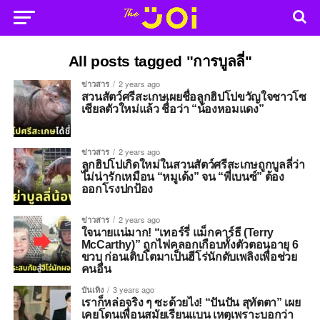
All posts tagged "การบูลลี่"
ข่าวสาร
2 years ago
สวนสัตว์ศรีสะเกษเผยชื่อลูกฮิปโปขวัญใจชาวโซ
เชียลตัวใหม่แล้ว ชื่อว่า “น้องหอมแดง”
ข่าวสาร
2 years ago
ลูกฮิปโปเกิดใหม่ในสวนสัตว์ศรีสะเกษถูกบูลลี่ว่า
ไม่น่ารักเหมือน “หมูเด้ง” จน “พี่เบนซ์” ต้อง
ออกโรงปกป้อง
ข่าวสาร
2 years ago
ใจนายแน่มาก! “เทอร์รี่ แม็กคาร์ธี (Terry
McCarthy)” ถูกไฟคลอกเกือบทั้งตัวตอนอายุ 6
ขวบ ก่อนเติบโตมาเป็นฮีโร่นักดับเพลิงเพื่อช่วย
คนอื่น
บันเทิง
3 years ago
เราก็หล่อจริง ๆ ซะด้วยไง! “ปันปัน สุทัตตา” เผย
เคยโดนเพื่อนสมัยเรียนแบน เหตุเพราะบอกว่า