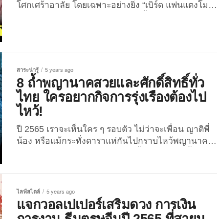
โศกเศร้าอาลัย โดยเฉพาะอย่างยิ่ง “เบิร์ด แฟนแตงโม”
ล่าสุดเจ้าตัวยอมเผยกับ “เอ ศุภชัย-อั้ม พัชราภา-หนิง
ปณิตา” แล้ว ทำไมไม่รับงานวงการบันเทิง เมื่อวันที่
11 มีนาคม 2565 ซึ่งเป็นคืนแรกของการจัดพิธีไว้อาลัย
ให้กับ “แตงโม-นิดา พัชรวีระพงศ์” นักแสดงสาวชื่อดังที่
ได้ล่วงลับไปแล้ว ณ คริสตจักรเสรีภาพกรุงเทพ เวลา
สาระน่ารู้
5 years ago
18:30-20:30 น....
8 ถ้ำพญานาคสวยและศักดิ์สิทธิ์ทั่ว
ไทย ใครอยากกิจการรุ่งเรืองต้องไป
ไหว้!
ปี 2565 เราจะเห็นใคร ๆ รอบตัว ไม่ว่าจะเพื่อน ญาติพี่
น้อง หรือแม้กระทั่งดาราแห่กันไปกราบไหว้พญานาค
ตามที่ต่าง ๆ ทั่วไทย โดยเฉพาะที่ถ้ำพญานาค (ถ้ำ
นาคา) จังหวัดบึงกาฬ นั่นก็เพราะว่าปี 2565 เป็น “ปีแห่ง
พญานาคประทานพร” เป็นปีสุดท้าย (เริ่มตั้งแต่ปี 2559-
2565) โดยชาวไทยเชื่อกันว่า หากได้ไหว้พญานาค
ไลฟ์สไตล์
5 years ago
หรือเดินทางไปในพื้นที่ดินแดนพญานาคไม่ว่าจะที่ไหน
แจกวอลเปเปอร์เสริมดวง การเงิน
ก็แล้วแต่ กลับมาแล้วงานจะเยอะ! ...
การงาน ธีมตรุษจีนปี 2565 ที่สายมู