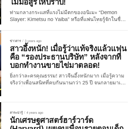
ไม่มีอสูรให้ปราบ!
ท่ามกลางกระแสที่แรงไม่มีตกของอนิเมะ “Demon
Slayer: Kimetsu no Yaiba” หรือที่แฟนไทยรู้จักในชื่อ
“ดาบพิฆาตอสูร” ล่าสุดการ์ตูนญี่ปุ่นเรื่องนี้กลับมาครอง
กระแสอีกครั้งบนโลกโซเชียล เมื่อภาพยนตร์แอนิเมชั่
นภาคใหม่ “Demon Slayer: Infinity Castle” เข้าฉาย
ข่าวสาร
3 years ago
ในโรงภาพยนตร์เมื่อวันที่ 12 สิงหาคมที่ผ่านมา และ
สาวอึ้งหนัก! เมื่อรู้ว่าแท้จริงแล้วแฟน
ทำลายสถิติรายได้ในญี่ปุ่น แซงหน้าภาพยนตร์อย่าง
คือ “รองประธานบริษัท” หลังจากที่
“Titanic” ไปแบบสบาย ๆ ในขณะที่แฟนคลับทั่วโลก
บอกทำงานขายไข่มาตลอด!
ต่างพากันพูดถึงฉากแอ็คชั่นสุดดุเดือด ดราม่าเข้มข้น...
ยิ่งกว่าละครคุณธรรม! สาวจีนอึ้งหนักมาก เมื่อรู้ความ
จริงว่าเพื่อนสนิทที่คบกันนานกว่า 25 ปี จนกลายมาเป็น
แฟนนั้นไม่ได้ทำแค่ขายไข่แต่เธอคือรองประธาน
บริษัท! กลายเป็นเรื่องราวที่หลายต่อหลายคนให้
ความสนใจ สำหรับชีวิตจริงที่ยิ่งกว่าละครคุณธรรม!
เมื่อวันที่ 9 กุมภาพันธ์ที่ผ่านมา ทางเว็บไซต์ CTWANT
สาระน่ารู้
4 years ago
ได้รายงานว่า หญิงสาวรายหนึ่งในเมืองเจิ้งโจว มณฑล
นักเศรษฐศาสตร์ฮาร์วาร์ด
เหอหนาน ประเทศจีน เพิ่งค้นพบความจริงว่า “แฟนสาว
(Harvard) เผยคบเพื่อนรวยตอนเด็ก