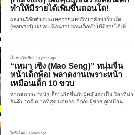
หรือเพื่อนสนิท” ที่โตมาด้วยกันนานกว่า 25 ปี ไม่ได้
ทำให้มีรายได้เพิ่มขึ้นตอนโต!
ทำงานขายไข่แบบที่อีกฝ่ายเคยบอก แต่แท้จริงแล้วเธอ
คือ...
ผลงานวิจัยต่างประเทศจากมหาวิทยาลัยฮาร์วาร์ด
(Harvard) เผยคบเพื่อนรวยตอนเด็กทำให้มีรายได้เพิ่ม
ขึ้น 20% เป็นไปได้อย่างไร? The Joi มีคำตอบ! เมื่อ
เดือนสิงหาคม 2565 ที่ผ่านมา วารสารวิทยาศาสตร์
“Nature” ได้เผยแพร่ผลงานวิจัยของ “ราช เชตตี (Raj
Chetty)” นักเศรษฐศาสตร์จากมหาวิทยาลัยฮาร์วาร์ด
เรื่องราวโซเชียล
4 years ago
(Harvard) เผยว่า “หากคุณคบเพื่อนรวยตั้งแต่เด็กจะ
“เหมา เซิง (Mao Seng)” หนุ่มจีน
ทำให้รายได้ในอนาคตเพิ่มขึ้น 20%” และเป็นปัจจัย
หน้าเด็กพ้อ! พลาดงานเพราะหน้า
สำคัญในการขับเคลื่อนเงินในกระเป๋าได้จริง...
เหมือนเด็ก 10 ขวบ
หากสภาวะ “หน้าเด็ก” เกิดขึ้นกับผู้หญิงคงเป็นเรื่องที่น่า
ยินดีมากถึงมากที่สุด แต่หากเกิดกับผู้ชาย ดูเหมือน
ผลลัพธ์จะไม่ดีอย่างที่หลายคนคิด อย่างเช่นที่เกิดขึ้นกับ
หนุ่มจีนวัยเกือบ 30 ที่ The Joi กำลังจะเล่าต่อไปนี้
เพราะความหน้าอ่อนทำให้เขาตกงาน! เรื่องราวนี้
เป็นของหนุ่มจีนวัย 27 ปี ชื่อว่า “เหมา เซิง (Mao
ไลฟ์สไตล์
4 years ago