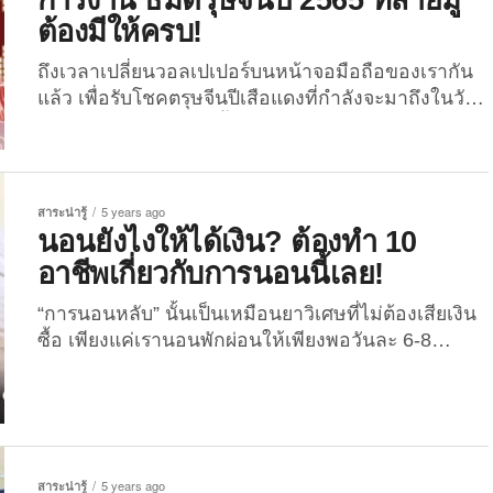
ต้องมีให้ครบ!
ถึงเวลาเปลี่ยนวอลเปเปอร์บนหน้าจอมือถือของเรากัน
แล้ว เพื่อรับโชคตรุษจีนปีเสือแดงที่กำลังจะมาถึงในวัน
ที่ 1 กุมภาพันธ์ 2565 นี้ The Joi เลยได้รวบรวบภาพ
วอลเปเปอร์เสริมดวง ไม่ว่าจะด้านการเงิน การงาน
ความรัก ไปจนถึงสุขภาพ ในธีมตรุษจีนมาฝากทุกคน
เสริมดวงด้านการเงิน วอลเปเปอร์เสริมดวงด้านการ
สาระน่ารู้
5 years ago
เงินที่ The Joi ขอนำเสนอ คือ วอลเปเปอร์รูป “เทพเจ้า
นอนยังไงให้ได้เงิน? ต้องทำ 10
ไฉ่ซิงเอี๊ย”...
อาชีพเกี่ยวกับการนอนนี้เลย!
“การนอนหลับ” นั้นเป็นเหมือนยาวิเศษที่ไม่ต้องเสียเงิน
ซื้อ เพียงแค่เรานอนพักผ่อนให้เพียงพอวันละ 6-8
ชั่วโมง ก็ทำให้ร่างกายของเราแข็งแรงและสุขภาพจิตดี
ได้ แถมยังช่วยให้เรามีความจำแม่นยำมากขึ้นด้วย แต่
ทุกคนรู้หรือไม่? ว่า “การนอน” ยังทำให้เราได้เงินอีก
ด้วย! และนี่คือ 10 อาชีพเกี่ยวกับการนอนที่จะทำให้คุณ
ได้ทั้งนอน ได้ทั้งเงิน แบบที่ใครจะมาว่าคุณไม่ได้ว่า “ขี้
สาระน่ารู้
5 years ago