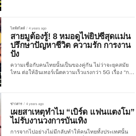
พลุแตก เมื่อวันที่ 23 มีนาคม 2565 สำนักข่าว
ออนไลน์ของจีน “Drama Panda” ได้รายงานข่าวล่าสุด
ของ “หลิวฮ่าวหยาง” หรือชื่อเดิมคือ “เหลียวจินเฟิง” วัย
29 ปี ว่าเขากลับมาเล่นโซเชียลมีเดียอย่าง “เว่ยป๋อ
ไลฟ์สไตล์
4 years ago
(Weibo)” อีกครั้ง...
สายมูต้องรู้! 8 หมอดูไพ่ยิปซีสุดแม่น
ปรึกษาปัญหาชีวิต ความรัก การงาน
ปัง
ความเชื่อกับคนไทยนั้นเป็นของคู่กัน ไม่ว่าจะยุคสมัย
ไหน ต่อให้อินเทอร์เน็ตความเร็วแรงกว่า 5G เรื่อง “การ
ดูดวง” ก็ยังเป็นสิ่งที่คนทุกสมัย (โดยเฉพาะสาว ๆ) ต้อง
ชอบกันอย่างแน่นอน แต่ด้วยเทคโนโลยีสมัยใหม่
ทำให้ทุกคนสามารถค้นหาหมอดูได้ทุกรูปแบบและใน
ทุกที่ได้อย่างง่ายได้ แต่ใครกันที่มีญาณทิพย์หยั่งเห็น
ข่าวสาร
4 years ago
อนาคตได้อย่างแม่นยำได้ทุกเรื่อง? สำหรับวันนี้ The
เผยสาเหตุทำไม “เบิร์ด แฟนแตงโม”
Joi จะพาทุกคนไปรู้จัก “8 หมอดูไพ่ยิปซีสุดแม่น ที่
ไม่รับงานวงการบันเทิง
ปรึกษาชีวิต การงาน การเงิน และความรักก็ปังปุริเย่!” ที่
การันตีโดยชาวเน็ตสายมู ...
การจากไปอย่างไม่มีกลับทำให้คนไทยทั้งประเทศนั้น