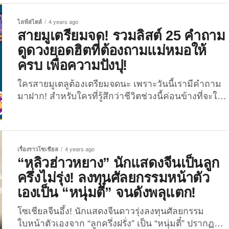
หวานใจของสาว “แพนเค้ก-เขมนิจ จามิกรณ์” ว่า
“สารวัตรหมี” แต่จริง ๆ แล้ว เขามีชื่อเล่นว่า...
ไลฟ์สไตล์
4 years ago
สายมูเตรียมจด! รวมลิสต์ 25 คำถาม
ดูดวงยอดฮิตที่ต้องถามแม่หมอให้
ครบ เพื่อความปังปุ!
ใครสายมูเตลูต้องเตรียมจดนะ เพราะวันนี้เรามีคำถาม
มาฝาก! สำหรับใครที่รู้สึกว่าชีวิตช่วงนี้ค่อนข้างที่จะใจ
บางอย่างกับหมูสไลด์ในชาบู ฟีลแบบว่าต้องการหาที่พึ่ง
ทางใจให้กับตัวเองอย่างการ “ดูดวง” กับแม่หมออะไร
แบบนี้ ซึ่งยุคนี้การหาพิกัดแม่หมอแม่น ๆ นั้น ไม่ใช่เรื่อง
อยากอีกต่อไป เพราะมีรีวิวในโซเชียลเยอะมาก ทั้งดูด
เรื่องราวโซเชียล
4 years ago
วงแบบออนไลน์และออนไซต์ บอกเลยว่าปังสุด ๆ (The
“หลิวฮ่าวหยาง” นักแสดงจีนเป็นลูก
Joi ก็เคยรวมไว้ให้ด้วยนะ!) แต่ปัญหาก็คือ..เวลาจะดูด
ครึ่งไม่รุ่ง! ลงทุนศัลยกรรมหน้าตัว
วงทีไรก็ดันคิดคำถามไม่ออกซะได้ บางทีคิดว่าอยากจะ
เองเป็น “หนุ่มตี๋” จนดังพลุแตก!
ถามไพ่ถามแม่หมอเยอะ ๆ เพราะมีคำถามในหัว
มากมายแล้วแท้ ๆ แต่พอถึงเวลาดูจริงกลับลืมไปซะ
โซเชียลจีนอึ้ง! นักแสดงจีนดาวรุ่งลงทุนศัลยกรรม
หมด เพราะแบบนั้น วันนี้ The Joi...
ใบหน้าตัวเองจาก “ลูกครึ่งฝรั่ง” เป็น “หนุ่มตี๋” ปรากฏดัง