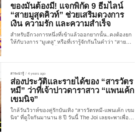
Seng)” ซึ่งอาศัยอยู่ในมณฑลกวางตุ้งของจีน เขากลาย
ของมันต้องมี! แจกพิกัด 9 ธีมไลน์
เป็นไวรัลบนสื่อโซเชียลจีนที่ชื่อว่า “โต่วอิน (Douyin)”...
“สายมูสุดคิวท์” ช่วยเสริมดวงการ
เงิน ความรัก และความสำเร็จ
สำหรับอีกวงการหนึ่งที่เข้าแล้วออกยากนั้น..คงต้องยก
ให้กับวงการ “มูเตลู” หรือที่เรารู้จักกันในคำว่า “สายมู”
นั่นเอง เพราะบ่อยครั้งชีวิตมักจะเจอแต่ปัญหาในหลาย
ๆ ด้าน หลายคนจึงมักจะมีที่พึ่งทางใจเพื่อที่จะผ่านช่วง
เวลาที่ยากลำบากนี้ไปได้ ซึ่งถ้าเพื่อน ๆ คนไหนที่เป็น
สายมูนั้น บอกเลยว่าต้องมูให้สุด..แล้วไปหยุดที่ความ
สาระน่ารู้
4 years ago
ปัง! ยุคนี้ต้ังแค่วอลเปเปอร์เสริมดวงมันคงจะธรรมดาไป
ส่องประวัติและรายได้ของ “สารวัตร
The Joi ก็เลยจะมาแจกพิกัด 9 ธีมไลน์ “สายมูสุดคิวท์”
หมี” ว่าที่เจ้าบ่าวดาราสาว “แพนเค้ก
ช่วยเสริมดวงการเงิน ความรัก และความสำเร็จ จาก
เขมนิจ”
เหล่า Creator คนเก่ง...
ใกล้วันวิวาห์ของคู่รักบันเทิง “สารวัตรหมี-แพนเค้ก เขม
นิจ” ที่ดูใจกันมานาน 8 ปี วันนี้ The Joi เลยจะพาเพื่อน
ๆ ไปรู้จักประวัติและรายได้ของหวานใจดาราสาวที่ทุก
คนอยากรู้กัน! ประวัติส่วนตัว คนไทยมักเรียก