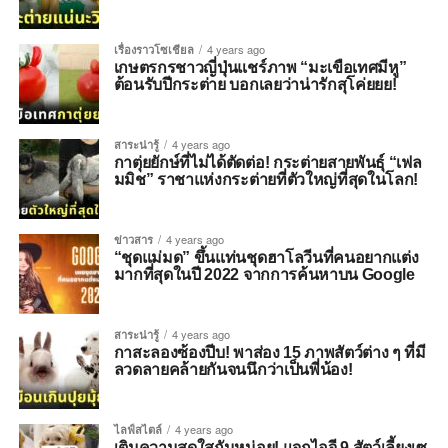
เรื่องราวโซเชียล
4 years ago
เกษตรกรชาวญี่ปุ่นแชร์ภาพ “มะเขือเทศมีหู”
ต้อนรับปีกระต่าย บอกเลยว่าน่ารักสุโค่ยยย!
สาระน่ารู้
4 years ago
กาตุ่ยยักษ์ที่ไม่ได้ตัดต่อ! กระต่ายสายพันธุ์ “เฟล
มมิช” ราชาแห่งกระต่ายที่ตัวใหญ่ที่สุดในโลก!
ข่าวสาร
4 years ago
“ชุดแม่มด” ขึ้นแท่นชุดฮาโลวีนที่คนอยากแต่ง
มากที่สุดในปี 2022 จากการค้นหาบน Google
สาระน่ารู้
4 years ago
กาสะลองซ้องปีบ! พาส่อง 15 ภาพสัตว์ต่าง ๆ ที่มี
ลวดลายคล้ายกันจนนึกว่าเป็นพี่น้อง!
ไลฟ์สไตล์
4 years ago
เติมความสดใสกันหน่อย! แจกไอจี 9 สัตว์เลี้ยงเซ