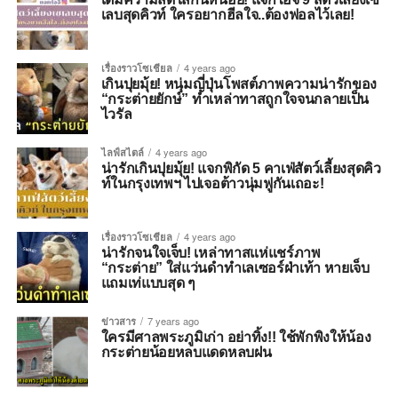
เลบสุดคิวท์ ใครอยากฮีลใจ..ต้องฟอลไว้เลย!
เรื่องราวโซเชียล
4 years ago
เกินปุยมุ้ย! หนุ่มญี่ปุ่นโพสต์ภาพความน่ารักของ
“กระต่ายยักษ์” ทำเหล่าทาสถูกใจจนกลายเป็น
ไวรัล
ไลฟ์สไตล์
4 years ago
น่ารักเกินปุยมุ้ย! แจกพิกัด 5 คาเฟ่สัตว์เลี้ยงสุดคิว
ท์ในกรุงเทพฯ ไปเจอต้าวนุ่มฟูกันเถอะ!
เรื่องราวโซเชียล
4 years ago
น่ารักจนใจเจ็บ! เหล่าทาสแห่แชร์ภาพ
“กระต่าย” ใส่แว่นดำทำเลเซอร์ฝ่าเท้า หายเจ็บ
แถมเท่แบบสุด ๆ
ข่าวสาร
7 years ago
ใครมีศาลพระภูมิเก่า อย่าทิ้ง!! ใช้พักพิงให้น้อง
กระต่ายน้อยหลบแดดหลบฝน