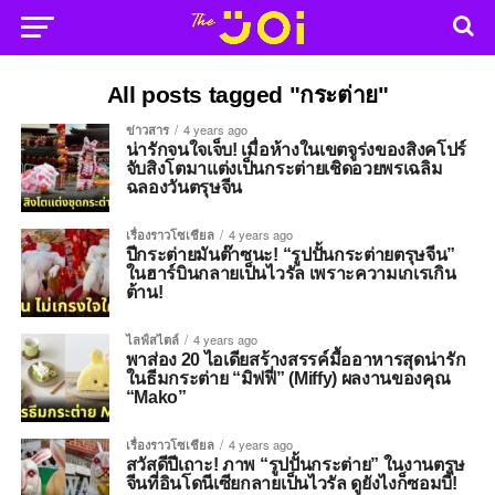
All posts tagged "กระต่าย"
ข่าวสาร
4 years ago
น่ารักจนใจเจ็บ! เมื่อห้างในเขตจูร่งของสิงคโปร์
จับสิงโตมาแต่งเป็นกระต่ายเชิดอวยพรเฉลิม
ฉลองวันตรุษจีน
เรื่องราวโซเชียล
4 years ago
ปีกระต่ายมันต๊าซนะ! “รูปปั้นกระต่ายตรุษจีน”
ในฮาร์บินกลายเป็นไวรัล เพราะความเกเรเกิน
ต้าน!
ไลฟ์สไตล์
4 years ago
พาส่อง 20 ไอเดียสร้างสรรค์มื้ออาหารสุดน่ารัก
ในธีมกระต่าย “มิฟฟี่” (Miffy) ผลงานของคุณ
“Mako”
เรื่องราวโซเชียล
4 years ago
สวัสดีปีเถาะ! ภาพ “รูปปั้นกระต่าย” ในงานตรุษ
จีนที่อินโดนีเซียกลายเป็นไวรัล ดูยังไงก็ซอมบี้!