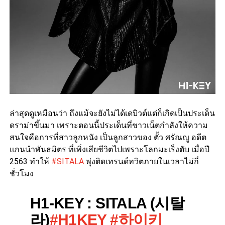
ล่าสุดดูเหมือนว่า ถึงแม้จะยังไม่ได้เดบิวต์แต่ก็เกิดเป็นประเด็น
ดราม่าขึ้นมา เพราะตอนนี้ประเด็นที่ชาวเน็ตกำลังให้ความ
สนใจคือการที่สาวลูกหนัง เป็นลูกสาวของ ตั้ว ศรัณญู อดีต
แกนนำพันธมิตร ที่เพิ่งเสียชีวิตไปเพราะโลกมะเร็งตับ เมื่อปี
2563 ทำให้
#SITALA
พุ่งติดเทรนด์ทวิตภายในเวลาไม่กี่
ชั่วโมง
H1-KEY : SITALA (시탈
라)
#H1KEY
#하이키