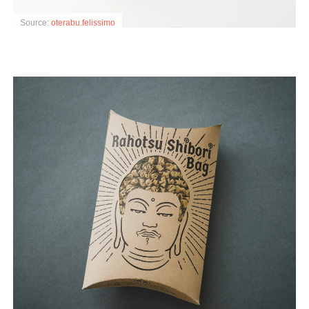
Source:
oterabu.felissimo