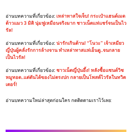
อ่านบทความที่เกี่ยวข้อง
:
เหล่าทาสใจเจ็บ! กระเป๋าแฮนด์เมด
ต้าวแมว 3 มิติ นุ่มฟูเหมือนจริงมาก ชาวเน็ตแห่แชร์จนเป็นไว
รัล!
อ่านบทความที่เกี่ยวข้อง
:
น่ารักเกินต้าน! “โนวะ” เจ้าเหมียว
ญี่ปุ่นผู้คลั่งรักการล้างจาน ทำเหล่าทาสแห่เอ็นดู..จนกลาย
เป็นไวรัล!
อ่านบทความที่เกี่ยวข้อง
:
ชาวเน็ตญี่ปุ่นอึ้ง! หลังซื้อแซนด์วิช
หมูทอด..แต่ดันได้ของไม่ตรงปก กลายเป็นโพสต์ไวรัลในทวิต
เตอร์!
อ่านบทความใหม่ล่าสุดก่อนใคร กดติดตามเราไว้เลย: