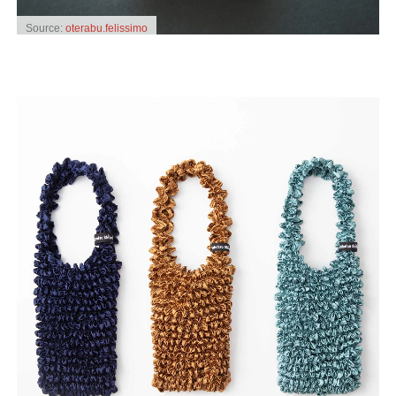
Source:
oterabu.felissimo