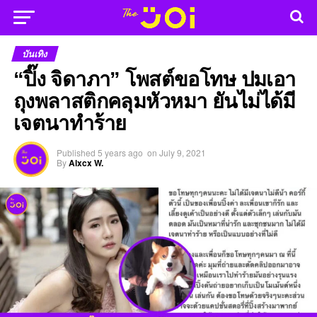
บันเทิง
“ปิ๊ง จิดาภา” โพสต์ขอโทษ ปมเอา
ถุงพลาสติกคลุมหัวหมา ยันไม่ได้มี
เจตนาทำร้าย
Published
5 years ago
on
July 9, 2021
By
Alxcx W.