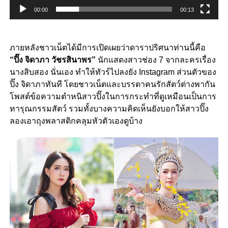
00:00
00:13
ภายหลังชาวเน็ตได้มีการเปิดเผยว่าดาราปริศนาท่านนี้คือ
“ปิ๊ง จิดาภา วัชรสินาพร”
นักแสดงสาวช่อง 7 จากละครเรื่อง
นางสิบสอง นั่นเอง ทำให้ทัวร์ไปลงยัง Instagram ส่วนตัวของ
ปิ๊ง จิดาภาทันที โดยชาวเน็ตและบรรดาคนรักสัตว์ต่างพากัน
โพสต์ข้อความตำหนิสาวปิ๊งในการกระทำที่ดูเหมือนเป็นการ
ทารุณกรรมสัตว์ รวมทั้งบางความคิดเห็นยังบอกให้สาวปิ๊ง
ลองเอาถุงพลาสติกคลุมหัวตัวเองดูบ้าง