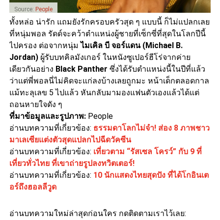
Source:
People
ทั้งหล่อ น่ารัก แถมยังรักครอบครัวสุด ๆ แบบนี้ ก็ไม่แปลกเลย
ที่หนุ่มพอล รัดด์จะคว้าตำแหน่งผู้ชายที่เซ็กซี่ที่สุดในโลกปีนี้
ไปครอง ต่อจากหนุ่ม
ไมเคิล บี จอร์แดน (Michael B.
Jordan)
ผู้รับบทคิลมังเกอร์ ในหนังซูเปอร์ฮีโร่จากค่าย
เดียวกันอย่าง
Black Panther
ซึ่งได้รับตำแหน่งนี้ในปีที่แล้ว
ว่าแต่พี่พอลนี่ไม่คิดจะแก่ลงบ้างเลยถูกมะ หน้าเด็กตลอดกาล
แม้ทะลุเลข 5 ไปแล้ว หันกลับมามองแฟนตัวเองแล้วได้แต่
ถอนหายใจดัง ๆ
ที่มาข้อมูลและรูปภาพ:
People
อ่านบทความที่เกี่ยวข้อง:
ธรรมดาโลกไม่จำ! ส่อง 8 ภาพชาว
มาเลเซียแต่งตัวสุดแปลกไปฉีดวัคซีน
อ่านบทความที่เกี่ยวข้อง:
เที่ยวตาม “รัสเซล โครว์” กับ 9 ที่
เที่ยวทั่วไทย ที่เขาถ่ายรูปลงทวิตเตอร์!
อ่านบทความที่เกี่ยวข้อง:
10 นักแสดงไทยสุดปัง ที่ได้โกอินเต
อร์ถึงฮอลลีวูด
อ่านบทความใหม่ล่าสุดก่อนใคร กดติดตามเราไว้เลย: