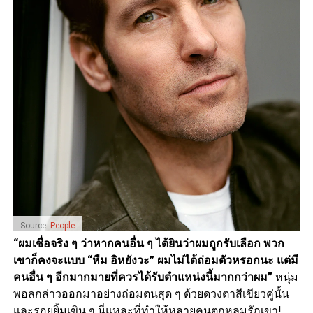
Source:
People
“ผมเชื่อจริง ๆ ว่าหากคนอื่น ๆ ได้ยินว่าผมถูกรับเลือก พวก
เขาก็คงจะแบบ “หืม อิหยังวะ” ผมไม่ได้ถ่อมตัวหรอกนะ แต่มี
คนอื่น ๆ อีกมากมายที่ควรได้รับตำแหน่งนี้มากกว่าผม”
หนุ่ม
พอลกล่าวออกมาอย่างถ่อมตนสุด ๆ ด้วยดวงตาสีเขียวคู่นั้น
และรอยยิ้มเขิน ๆ นี่แหละที่ทำให้หลายคนตกหลุมรักเขา!