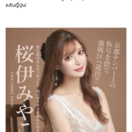
คลับญี่ปุ่น!