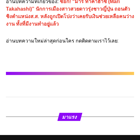
อ่านบทความที่เกี่ยวข้อง:
ช็อก! “มาริ ทาคาฮาชิ (Mari
Takahashi)” นักการเมืองสาวสวยดาวรุ่งชาวญี่ปุ่น ถอนตัว
ชิงตำแหน่งส.ส. หลังถูกเปิดโปงว่าเคยรับเงินช่วยเหลือคนว่าง
งาน ทั้งที่มีงานทำอยู่แล้ว
อ่านบทความใหม่ล่าสุดก่อนใคร กดติดตามเราไว้เลย:
มาแรง