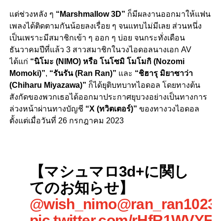
แต่ช่วงหลัง ๆ
“Marshmallow 3D”
ก็มีผลงานออกมาให้แฟน
เพลงได้ติดตามกันน้อยลงเรื่อย ๆ จนแทบไม่มีเลย ส่วนหนึ่ง
เป็นเพราะมีสมาชิกเข้า ๆ ออก ๆ บ่อย จนกระทั่งเดือน
ธันวาคมปีที่แล้ว 3 สาวสมาชิกในวงไอดอลนางเอก AV
ได้แก่
“นิโมะ (NIMO) หรือ โนโซมิ โมโมกิ (Nozomi
Momoki)”
,
“รันรัน (Ran Ran)”
และ
“ชิฮารุ มิยาซาว่า
(Chiharu Miyazawa)”
ก็ได้ยุติบทบาทไอดอล โดยทางต้น
สังกัดของพวกเธอได้ออกมาประกาศยุบวงอย่างเป็นทางการ
ล่วงหน้าผ่านทางบัญชี
“X (ทวิตเตอร์)”
ของทางวงไอดอล
ตั้งแต่เมื่อวันที่ 26 กรกฎาคม 2023
【マシュマロ3d+に関し
てのお知らせ】
@wish_nimo
@ran_ran1023
pic.twitter.com/rHfR1WVYF9