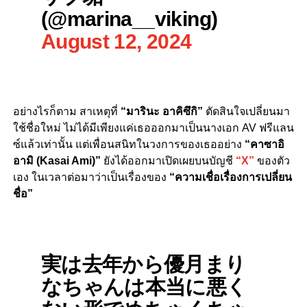
(@marina__viking)
August 12, 2024
อย่างไรก็ตาม สาเหตุที่
“มารินะ อาคิซึกิ”
ตัดสินใจเปลี่ยนมา
ใช้ชื่อใหม่ ไม่ได้มีเพียงแค่เธอออกมาเป็นนางเอก AV ฟรีแลน
ซ์แล้วเท่านั้น แต่เพื่อนสนิทในวงการของเธออย่าง
“คาซาอิ
อามิ (Kasai Ami)”
ยังได้ออกมาเปิดเผยบนบัญชี
“X”
ของตัว
เอง ในเวลาต่อมาว่าเป็นเรื่องของ
“ความเชื่อเรื่องการเปลี่ยน
ชื่อ”
実は去年から優月まり
なちゃんは本当に悪く