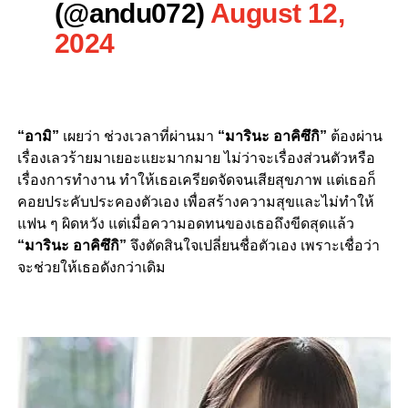
(@andu072)
August 12,
2024
“อามิ”
เผยว่า ช่วงเวลาที่ผ่านมา
“มารินะ อาคิซึกิ”
ต้องผ่าน
เรื่องเลวร้ายมาเยอะแยะมากมาย ไม่ว่าจะเรื่องส่วนตัวหรือ
เรื่องการทำงาน ทำให้เธอเครียดจัดจนเสียสุขภาพ แต่เธอก็
คอยประคับประคองตัวเอง เพื่อสร้างความสุขและไม่ทำให้
แฟน ๆ ผิดหวัง แต่เมื่อความอดทนของเธอถึงขีดสุดแล้ว
“มารินะ อาคิซึกิ”
จึงตัดสินใจเปลี่ยนชื่อตัวเอง เพราะเชื่อว่า
จะช่วยให้เธอดังกว่าเดิม