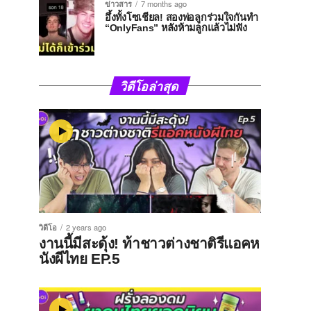
ข่าวสาร
7 months ago
อึ้งทั้งโซเชียล! สองพ่อลูกร่วมใจกันทำ
“OnlyFans” หลังห้ามลูกแล้วไม่ฟัง
วิดีโอล่าสุด
วิดีโอ
2 years ago
งานนี้มีสะดุ้ง! ท้าชาวต่างชาติรีแอคห
นังผีไทย EP.5