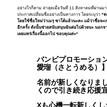
อย่างไรก็ตาม ล่าสุดเมื่อวันที่ 11 สิงหาคมที่ผ่า
ประกาศเปลี่ยนชื่ออย่างเป็นทางการ โดยระบุว่า
“ต
โดยใช้ชื่อใหม่ว่าเมรุ ซาโต้แล้วนะคะ แม้ว่าชื่อจะเ
อีกครั้ง ดังนั้นช่วยสนับสนุนฉันต่อไปด้วยนะ นอกจ
เผยแพร่เรื่องนี้ออกไป ขอบคุณค่ะ
“
バンビプロモーショ
愛瑠（さとうめる）】
名前が新しくなりま
くので引き続き応援宜
Xも心機一転新しく