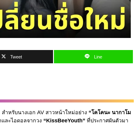
Tweet
Line
านมา สำหรับนางเอก AV สาวหน้าใหม่อย่าง
“โคโคนะ นากาโม
็กและไอดอลจากวง
“KissBeeYouth”
ที่ประกาศผันตัวมา