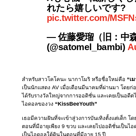
れたら嬉しいです?
pic.twitter.com/MSF
— 佐藤愛瑠（旧：中
(@satomel_bambi)
A
สำหรับสาวโคโคนะ นากาโมริ หรือชื่อใหม่คือ
“เมร
เป็นนักแสดง AV เมื่อเดือนมีนาคมที่ผ่านมา โดยก่อน
ได้รับรางวัลใหญ่จากการออดิชั่น และเคยเป็นอดี
ไอดอลของวง
“KissBeeYouth”
เธอมีความฝันที่จะเข้าสู่วงการบันเทิงตั้งแต่เด็ก
ตอนที่มีอายุเพียง 9 ขวบ และเคยไปออดิชั่นเป็นไอ
เป็นไอดอลใต้ดินในตอนที่มีอายุ 15 ปี