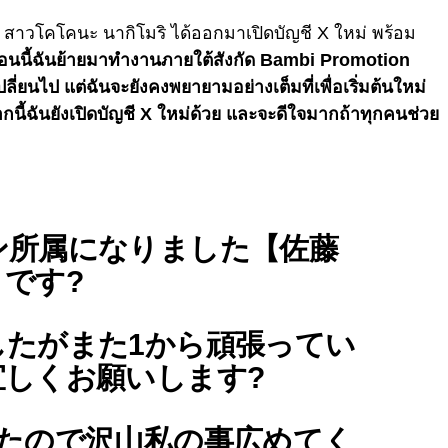
นมา สาวโคโคนะ นากิโมริ ได้ออกมาเปิดบัญชี X ใหม่ พร้อม
อนนี้ฉันย้ายมาทำงานภายใต้สังกัด
Bambi Promotion
ปลี่ยนไป แต่ฉันจะยังคงพยายามอย่างเต็มที่เพื่อเริ่มต้นใหม่
ากนี้ฉันยังเปิดบัญชี X ใหม่ด้วย และจะดีใจมากถ้าทุกคนช่วย
ン所属になりました【佐藤
です?
したがまた1から頑張ってい
しくお願いします?
したので沢山私の事広めてく