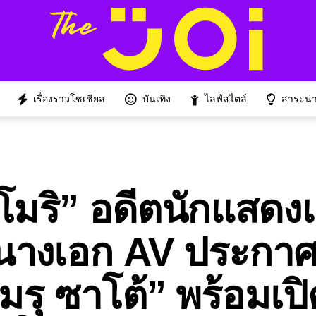
เรื่องราวโซเชียล
บันเทิง
ไลฟ์สไตล์
สาระน่าร
มริ” อดีตนักแสดง
็นนางเอก AV ประกา
“เมรุ ซาโต้” พร้อมเปิ