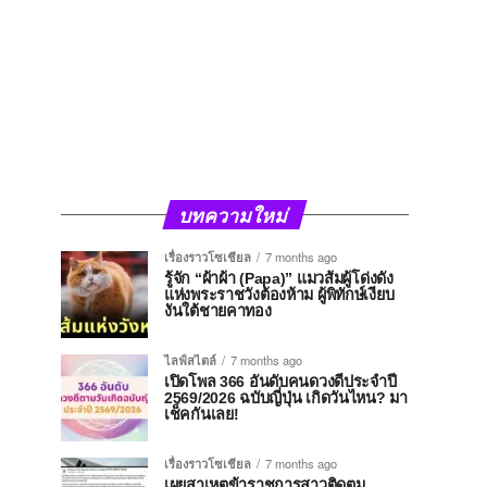
บทความใหม่
เรื่องราวโซเชียล
7 months ago
รู้จัก “ผ้าผ้า (Papa)” แมวส้มผู้โด่งดัง
แห่งพระราชวังต้องห้าม ผู้พิทักษ์เงียบ
งันใต้ชายคาทอง
ไลฟ์สไตล์
7 months ago
เปิดโพล 366 อันดับคนดวงดีประจำปี
2569/2026 ฉบับญี่ปุ่น เกิดวันไหน? มา
เช็คกันเลย!
เรื่องราวโซเชียล
7 months ago
เผยสาเหตุข้าราชการสาวติดตม.