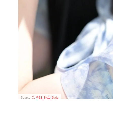
Source:
X: @S1_No1_Style