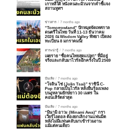
เกาหลีใต้ หนังคนละม้วนจากคำชี้แจง
สถานทูตฯ
ข่าวสาร
7 months ago
“Tomorrowland” ปักหมุดจัดเทศกาล
ดนตรีในไทย วันที่ 11-13 ธันวาคม
2026 ณ Wisdom Valley พัทยา เปิดลง
ทะเบียน 8 มกราคมนี้!
สาระน่ารู้
7 months ago
เผยราย “ชื่อคนไทยสุดแปลก” ที่มีอยู่
จริงและกลับมาไวรัลอีกครั้งในปี 2569
บันเทิง
7 months ago
“โจลิน ไช่ (Jolin Tsai)” ราชินี C-
Pop กลายเป็นไวรัล หลังยืนร้องเพลง
บนงูหลามยักษ์ยาว 30 เมตร ใน
คอนเสิร์ตล่าสุด
บันเทิง
7 months ago
“มินามิ อาวะ (Minami Awa)” กรา
เวียร์ไอดอล ต้องยกเลิกงานแฟนมีต
หลังไม่มีแฟนคลับมาเข้าร่วมงาน
แม้แต่คนเดียว