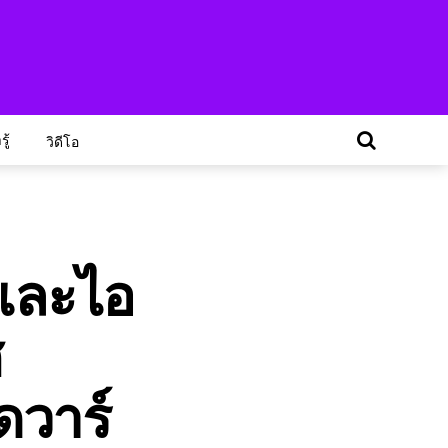
ู้
วิดีโอ
และไอ
ศ
ดวาร์