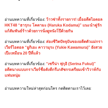
อ่านบทความที่เกี่ยวข้อง:
ว้าวซ่าทั้งรายการ! เมื่ออดีตไอดอล
HKT48 “ฮารุกะ โคดามะ (Haruka Kodama)” แนะนำคู่รัก
แก้สัมพันธ์ร้าวด้วยการนั่งดูหนังโป๊ด้วยกัน
อ่านบทความที่เกี่ยวข้อง:
ส่องชีวิตปัจจุบันของอดีตตัวแม่กรา
เวียร์ไอดอล “ยูกิเอะ คาวามุระ (Yukie Kawamura)” ยังสวย
เป๊ะเหมือน 20 ปีที่แล้ว
อ่านบทความที่เกี่ยวข้อง:
“เซรีน่า ฟุกุอิ (Serina Fukui)”
อดีตนางแบบกราเวียร์ชื่อดังดีกรีเภสัชกรเตรียมเข้าวิวาห์กับ
แฟนหนุ่ม
อ่านบทความใหม่ล่าสุดก่อนใคร กดติดตามเราไว้เลย: