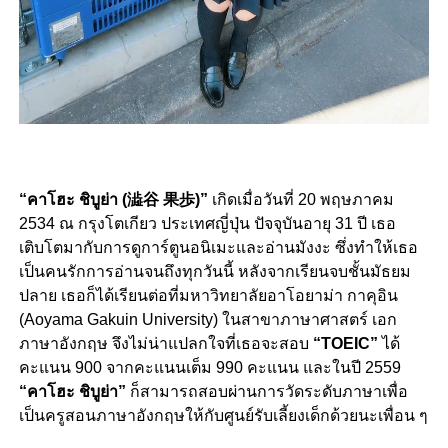
“คาโฮะ ชิบูย่า (澁谷 果歩)”
เกิดเมื่อวันที่ 20 พฤษภาคม
2534 ณ กรุงโตเกียว ประเทศญี่ปุ่น ปัจจุบันอายุ 31 ปี เธอ
เติบโตมากับการดูการ์ตูนอนิเมะและอ่านมังงะ ซึ่งทำให้เธอ
เป็นคนรักการอ่านจนถึงทุกวันนี้ หลังจากเรียนจบชั้นมัธยม
ปลาย เธอก็ได้เรียนต่อที่มหาวิทยาลัยอาโอยาม่า กาคุอิน
(Aoyama Gakuin University) ในสาขาภาษาศาสตร์ เอก
ภาษาอังกฤษ จึงไม่น่าแปลกใจที่เธอจะสอบ
“TOEIC”
ได้
คะแนน 900 จากคะแนนเต็ม 990 คะแนน และในปี 2559
“คาโฮะ ชิบูย่า”
ก็สามารถสอบผ่านการวัดระดับภาษาเพื่อ
เป็นครูสอนภาษาอังกฤษให้กับศูนย์รับเลี้ยงเด็กด้วยนะเพื่อน ๆ