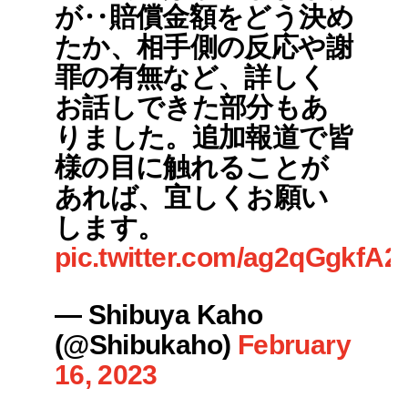
が‥賠償金額をどう決め
たか、相手側の反応や謝
罪の有無など、詳しく
お話しできた部分もあ
りました。追加報道で皆
様の目に触れることが
あれば、宜しくお願い
します。
pic.twitter.com/ag2qGgkfA2
— Shibuya Kaho
(@Shibukaho)
February
16, 2023