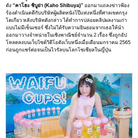
ดัง
“คาโฮะ ชิบูย่า (Kaho Shibuya)”
ออกมาแถลงข่าวฟ้อง
ร้องดำเนินคดีกับบริษัทผู้ผลิตหนังโป๊แห่งหนึ่งที่ศาลเขตกรุง
โตเกียว หลังบริษัทดังกล่าว ได้ทำการปล่อยคลิปผลงานเก่า
แบบไม่มีเซ็นเซอร์ ซึ่งไม่ได้รับความยินยอมจากเธอให้นำ
ออกมาวางจำหน่ายในเชิงพาณิชย์จำนวน 2 เรื่อง ซึ่งถูกอัป
โหลดลงบนเว็บไซต์วิดีโอดังเว็บหนึ่งเมื่อเดือนมกราคม 2565
ก่อนถูกแชร์ต่อจนเป็นไวรัลบนโลกโซเชียลในญี่ปุ่น