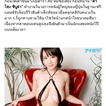
ก่อนไต่เต้าขึ้นมาเป็นดารา AV ที่มีชื่อเสียง ก่อนหน้านี้
“คา
โฮะ ชิบูย่า”
ทำงานในวงการหนังผู้ใหญ่ของญี่ปุ่นในฐานะฟรี
แลนซ์รับจ็อบรีวิวสินค้าเซ็กส์ทอย เมื่อคลุกคลีกับคนวงใน
มาก ๆ ก็ถูกทาบทามให้มาโชว์หน้าอกหน้าใจขนาดมหึมา
เนื่องจากค่าตอบแทนสูงเธอจึงผันตัวมาเป็นนักแสดงหนังโป๊
แบบเต็มเวลา