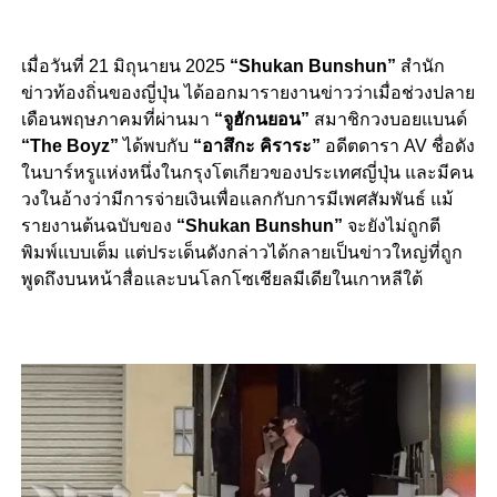
เมื่อวันที่ 21 มิถุนายน 2025
“Shukan Bunshun”
สำนัก
ข่าวท้องถิ่นของญี่ปุ่น ได้ออกมารายงานข่าวว่าเมื่อช่วงปลาย
เดือนพฤษภาคมที่ผ่านมา
“จูฮักนยอน”
สมาชิกวงบอยแบนด์
“The Boyz”
ได้พบกับ
“อาสึกะ คิราระ”
อดีตดารา AV ชื่อดัง
ในบาร์หรูแห่งหนึ่งในกรุงโตเกียวของประเทศญี่ปุ่น และมีคน
วงในอ้างว่ามีการจ่ายเงินเพื่อแลกกับการมีเพศสัมพันธ์ แม้
รายงานต้นฉบับของ
“Shukan Bunshun”
จะยังไม่ถูกตี
พิมพ์แบบเต็ม แต่ประเด็นดังกล่าวได้กลายเป็นข่าวใหญ่ที่ถูก
พูดถึงบนหน้าสื่อและบนโลกโซเชียลมีเดียในเกาหลีใต้