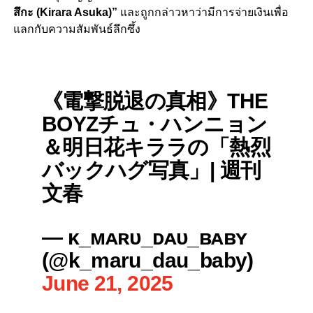
สึกะ (Kirara Asuka)”
และถูกกล่าวหาว่ามีการจ่ายเงินเพื่อ
แลกกับความสัมพันธ์ลึกซึ้ง
《電撃脱退の真相》THE
BOYZチュ・ハンニョン
＆明日花キララの「熱烈
バックハグ写真」| 週刊
文春
— ᴋ_ᴍᴀʀᴜ_ᴅᴀᴜ_ʙᴀʙʏ
(@k_maru_dau_baby)
June 21, 2025