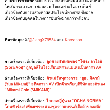
ค้าบริการทางเพศ
ซึ่งตำรวจจากสถานีคังนัมได้รับมอบหมาย
ให้เริ่มกระบวนการสอบสวน โดยเฉพาะในประเด็นที่
เกี่ยวข้องกับการแสวงหาผลประโยชน์ทางเพศ ซึ่งอาจ
เกี่ยวข้องกับบุคคลในวงการบันเทิงมากกว่าหนึ่งคน
ที่มาข้อมูล:
X/
@JiangX79534
และ
Koreaboo
อ่านเรื่องราวที่เกี่ยวข้อง:
ลูกชายฝาแฝดของ “โซระ อาโออิ
(Sora Aoi)” ถูกบูลลี่ในโรงเรียนเพราะแม่เคยเป็นดารา AV
อ่านเรื่องราวที่เกี่ยวข้อง:
ตัวแม่รันทุกวงการ! “ยูอะ มิคามิ
(Yua Mikami)” อดีตดารา AV เปิดตัวเหรียญดิจิทัลของตัวเอง
“Mikami Coin ($MIKAMI)”
อ่านเรื่องราวที่เกี่ยวข้อง:
ไอดอลญี่ปุ่นวง “OCHA NORMA”
โดนทัวร์ลง! เพียงเพราะสวมชุดจากแบรนด์เสื้อผ้าของอดีต