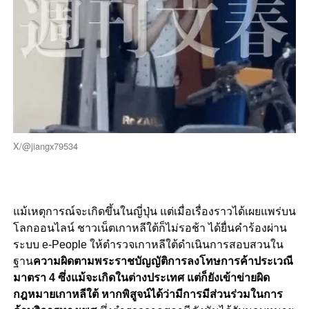
X/@jiangx79534
แม้เหตุการณ์จะเกิดขึ้นในญี่ปุ่น แต่เมื่อเรื่องราวได้เผยแพร่บน
โลกออนไลน์ ชาวเน็ตเกาหลีใต้ก็ไม่รอช้า ได้ยื่นคำร้องผ่าน
ระบบ e-People ให้ตำรวจเกาหลีใต้ดำเนินการสอบสวนใน
ฐาน
ความผิดตามพระราชบัญญัติการลงโทษการค้าประเวณี
มาตรา 4 ซึ่งแม้จะเกิดในต่างประเทศ แต่ก็ยังเข้าข่ายผิด
กฎหมายเกาหลีใต้ หากพิสูจน์ได้ว่ามีการมีส่วนร่วมในการ