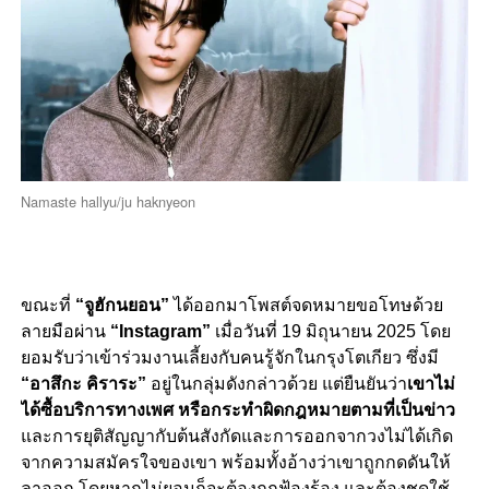
Namaste hallyu/ju haknyeon
ขณะที่
“จูฮักนยอน”
ได้ออกมาโพสต์จดหมายขอโทษด้วย
ลายมือผ่าน
“Instagram”
เมื่อวันที่ 19 มิถุนายน 2025 โดย
ยอมรับว่าเข้าร่วมงานเลี้ยงกับคนรู้จักในกรุงโตเกียว ซึ่งมี
“อาสึกะ คิราระ”
อยู่ในกลุ่มดังกล่าวด้วย แต่ยืนยันว่า
เขาไม่
ได้ซื้อบริการทางเพศ หรือกระทำผิดกฎหมายตามที่เป็นข่าว
และการยุติสัญญากับต้นสังกัดและการออกจากวงไม่ได้เกิด
จากความสมัครใจของเขา พร้อมทั้งอ้างว่าเขาถูกกดดันให้
ลาออก โดยหากไม่ยอมก็จะต้องถูกฟ้องร้อง และต้องชดใช้