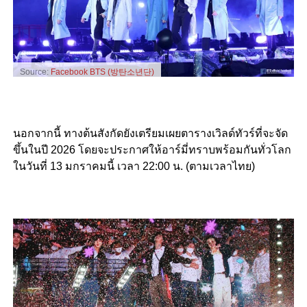
Source:
Facebook BTS (방탄소년단)
นอกจากนี้ ทางต้นสังกัดยังเตรียมเผยตารางเวิลด์ทัวร์ที่จะจัด
ขึ้นในปี 2026 โดยจะประกาศให้อาร์มี่ทราบพร้อมกันทั่วโลก
ในวันที่ 13 มกราคมนี้ เวลา 22:00 น. (ตามเวลาไทย)