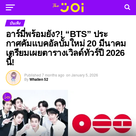
บันเทิง
อาร์มี่พร้อมยัง?! “BTS” ประ
กาศคัมแบคอัลบั้มใหม่ 20 มีนาคม
เตรียมเผยตารางเวิลด์ทัวร์ปี 2026
นี้!
Published
7 months ago
on
January 5, 2026
By
Whalien 52