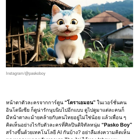
Instagram/@paskoboy
หน้าตาตัวละครจากการ์ตูน
“โดราเอมอน”
ในเวอร์ชั่นคน
อินโดนีเซีย ก็ดูน่ารักนุบนิบไปอีกแบบ ดูไปดูมาแต่ละคนก็
มีหน้าตาละม้ายคล้ายกับคนไทยอยู่ไม่ใช่น้อย แล้วเพื่อน ๆ
คิดเห็นอย่างไรกับตัวละครที่ศิลปินดิจิทัลหนุ่ม
“Pasko Boy”
สร้างขึ้นด้วยเทคโนโลยี AI กันบ้าง? อย่าลืมส่งความคิดเห็น