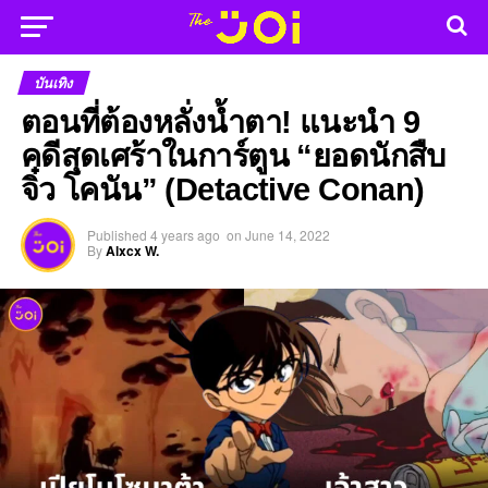
บันเทิง
ตอนที่ต้องหลั่งน้ำตา! แนะนำ 9
คดีสุดเศร้าในการ์ตูน “ยอดนักสืบ
จิ๋ว โคนัน” (Detactive Conan)
Published
4 years ago
on
June 14, 2022
By
Alxcx W.