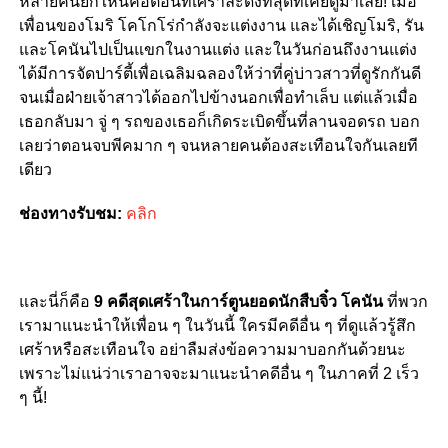
หลายคนยกให้นี่คือตอนที่เศร้าละดิ่งที่สุดที่เคยดูมาเลย! เมื่อ
เพื่อนของโมริ โคโกโร่กำลังจะแต่งงาน และได้เชิญโมริ, รัน
และโคนันไปเป็นแขกในงานแต่ง และในวันก่อนถึงงานแต่ง
ได้มีการจัดปาร์ตี้เพื่อเฉลิมฉลองให้ว่าที่คู่บ่าวสาวที่ดูรักกันดี
จนเมื่อฝ่ายเจ้าสาวได้ออกไปข้างนอกเพื่อทำเล็บ แต่แล้วเมื่อ
เธอกลับมา จู่ ๆ รถของเธอก็เกิดระเบิดขึ้นที่ลานจอดรถ บอก
เลยว่าตอนจบพีคมาก ๆ จนหลายคนต้องสะเทือนใจกันเลยที
เดียว
ช่องทางรับชม:
คลิก
และนี่ก็คือ
9 คดีสุดเศร้าในการ์ตูนยอดนักสืบจิ๋ว โคนัน
ที่พวก
เรามาแนะนำให้เพื่อน ๆ ในวันนี้ ใครมีคดีอื่น ๆ ที่ดูแล้วรู้สึก
เศร้าหรือสะเทือนใจ อย่าลืมส่งข้อความมาบอกกันด้วยนะ
เพราะไม่แน่ว่าเราอาจจะมาแนะนำคดีอื่น ๆ ในภาคที่ 2 เร็ว
ๆ นี้!