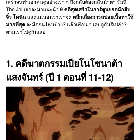
เศร้าจนทำเอาคนดูอย่างเรา ๆ ถึงกลับต้องกลั้นน้ำตา วันนี้
The Joi เลยจะมาแนะนำ
9 คดีสุดเศร้าในการ์ตูนยอดนักสืบ
จิ๋ว โคนัน
และแน่นอนว่าเราจะ
หลีกเลี่ยงการสปอยเนื้อหาให้
มากที่สุด
จะมีตอนไหนบ้าง? แล้วเพื่อน ๆ เคยดูกันรึเปล่า?
ตามเราไปดูกันเลย!
1.
คดี
ฆาตกรรม
เปียโนโซนาต้า
แสงจันทร์ (ปี 1 ตอนที่ 11-12)