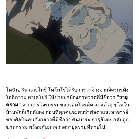
โคนัน, รัน และโมริ โคโกโร่ได้รับการว่าจ้างจากจิตรกรดัง
โออิกาวะ ทาเคโยริ ให้ช่วยปกป้องภาพวาดที่มีชื่อว่า
“วายุ
คราม”
จากการโจรกรรมของจอมโจรคิด แต่แล้วจู่ ๆ ไฟใน
บ้านพักก็เกิดดับลง ก่อนที่ทุกคนจะพบว่าพ่อตาและอาจารย์
ของศิลปินคนดังกล่าวที่มีชื่อว่า คันบาระ ฮารุฮิโตะ กลับถูก
ฆาตกรรม พร้อมกับภาพวาดวายุครามที่หายไป