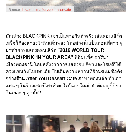
Source:
Instagram: afteryoudessertcafe
มักเน่วง BLACKPINK เขาเป็นสายกินตัวจริง เล่นคอนเสิร์ต
เสร็จก็ต้องหาอะไรกินเพิ่มพลัง โดยช่วงนั้นเป็นตอนที่สาว ๆ
มาทำการแสดงคอนเสิร์ต
“2019 WORLD TOUR
BLACKPINK ‘IN YOUR AREA”
ที่อิมแพ็ค อารีน่า
เมืองทองธานี โดยหลังจากการแสดงจบ ลิซ่าและโรเซ่ก็ได้
ควงแขนกันไปเดต เอ้ย! ไปเติมความหวานที่ร้านขนมชื่อดัง
อย่าง
ร้าน
After You Dessert Cafe
สาขาทองหล่อ ทำเอา
แฟน ๆ ในร้านเซอร์ไพรส์ ตกใจกันยกใหญ่! ยังเด็กอยู่ก็ต้อง
กินเยอะ ๆ ถูกมั้ย?