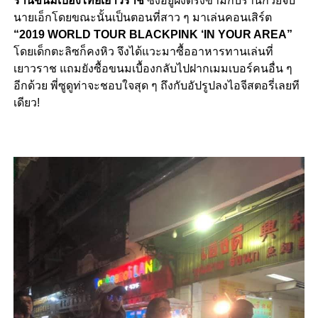
ร้าน
ขนมเบื้องไทยเยาวราช
ซึ่งอยู่ฝั่งตรงข้ามกับร้านก๋วยจั๊บ
นายเอ็ก
โดยขณะนั้นเป็นตอนที่สาว ๆ มาเล่นคอนเสิร์ต
“2019 WORLD TOUR BLACKPINK ‘IN YOUR AREA”
โดยเด็กตะลิซก็คงหิว จึงได้แวะมาซื้ออาหารทานเล่นที่
เยาวราช แถมยังซื้อขนมเบื้องกลับไปฝากเมมเบอร์คนอื่น ๆ
อีกด้วย พี่ซูดูท่าจะชอบใจสุด ๆ ถึงกับอัปรูปลงไอจีสตอรี่เลยที
เดียว!