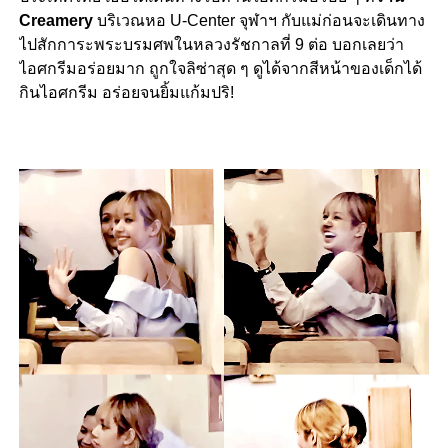
Creamery
บริเวณหอ U-Center จุฬาฯ กับแม่ก่อนจะเดินทาง
ไปสักการะพระบรมศพในหลวงรัชกาลที่ 9 ต่อ บอกเลยว่า
ไอศกรีมอร่อยมาก ถูกใจลิซ่าสุด ๆ ดูได้จากสีหน้าของเด็กได้
กินไอศกรีม อร่อยจนยิ้มแก้มปริ!