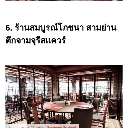
6. ร้านสมบูรณ์โภชนา สามย่าน
ตึกจามจุรีสแควร์
Source:
สมบูรณ์โภชนา – Somboon Seafood