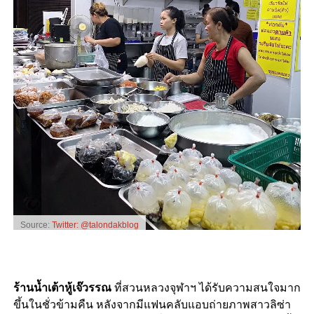
Source:
Twitter: @talondakblog
ร้านน้ำเต้าหู้เจ๊วรรณ
ที่สวนหลวงจุฬาฯ ได้รับความสนใจมาก
ขึ้นในชั่วข้ามคืน หลังจากมีแฟนคลับแอบถ่ายภาพสาวลิซ่า