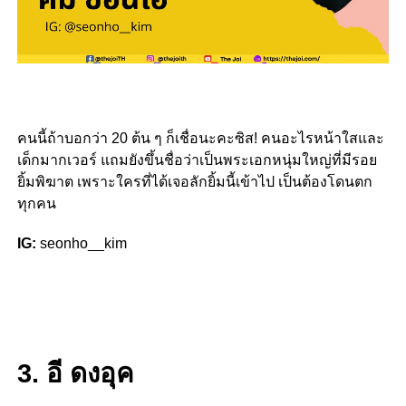
คนนี้ถ้าบอกว่า 20 ต้น ๆ ก็เชื่อนะคะซิส! คนอะไรหน้าใสและ
เด็กมากเวอร์ แถมยังขึ้นชื่อว่าเป็นพระเอกหนุ่มใหญ่ที่มีรอย
ยิ้มพิฆาต เพราะใครที่ได้เจอลักยิ้มนี้เข้าไป เป็นต้องโดนตก
ทุกคน
IG:
seonho__kim
3. อี ดงอุค