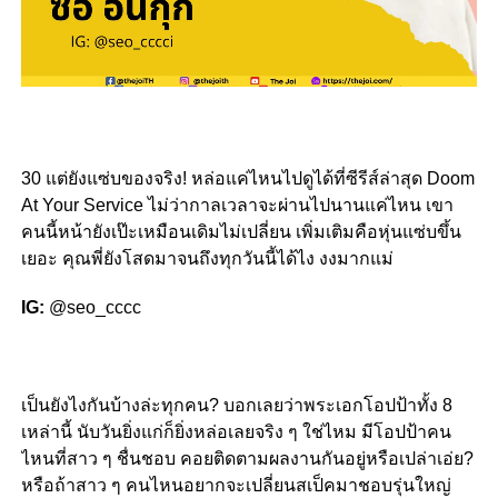
30 แต่ยังแซ่บของจริง! หล่อแค่ไหนไปดูได้ที่ซีรีส์ล่าสุด Doom
At Your Service ไม่ว่ากาลเวลาจะผ่านไปนานแค่ไหน เขา
คนนี้หน้ายังเป๊ะเหมือนเดิมไม่เปลี่ยน เพิ่มเติมคือหุ่นแซ่บขึ้น
เยอะ คุณพี่ยังโสดมาจนถึงทุกวันนี้ได้ไง งงมากแม่
IG:
@seo_cccc
เป็นยังไงกันบ้างล่ะทุกคน? บอกเลยว่าพระเอกโอปป้าทั้ง 8
เหล่านี้ นับวันยิ่งแก่ก็ยิ่งหล่อเลยจริง ๆ ใช่ไหม มีโอปป้าคน
ไหนที่สาว ๆ ชื่นชอบ คอยติดตามผลงานกันอยู่หรือเปล่าเอ่ย?
หรือถ้าสาว ๆ คนไหนอยากจะเปลี่ยนสเป็คมาชอบรุ่นใหญ่