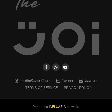
แบ่งปันเรื่องราวกับเรา
โฆษณา
ติดต่อเรา
TERMS OF SERVICE
PRIVACY POLICY
Part of the
INFLUASIA
network.