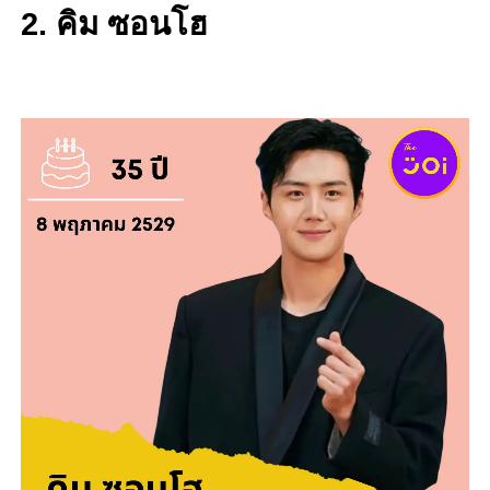
2. คิม ซอนโฮ