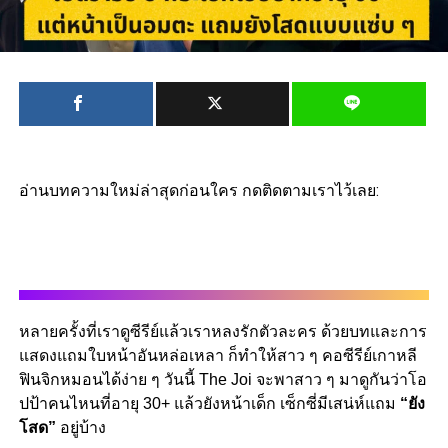
อ่านบทความใหม่ล่าสุดก่อนใคร กดติดตามเราไว้เลย:
หลายครั้งที่เราดูซีรีย์แล้วเราหลงรักตัวละคร ด้วยบทและการ
แสดงแถมใบหน้าอันหล่อเหลา ก็ทำให้สาว ๆ คอซีรีย์เกาหลี
ฟินจิกหมอนได้ง่าย ๆ วันนี้ The Joi จะพาสาว ๆ มาดูกันว่าโอ
ปป้าคนไหนที่อายุ 30+ แล้วยังหน้าเด็ก เซ็กซี่มีเสน่ห์แถม
“ยัง
โสด”
อยู่บ้าง