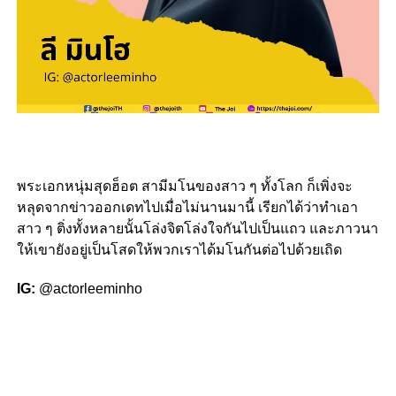
พระเอกหนุ่มสุดฮ็อต สามีมโนของสาว ๆ ทั้งโลก ก็เพิ่งจะ
หลุดจากข่าวออกเดทไปเมื่อไม่นานมานี้ เรียกได้ว่าทำเอา
สาว ๆ ติ่งทั้งหลายนั้นโล่งจิตโล่งใจกันไปเป็นแถว และภาวนา
ให้เขายังอยู่เป็นโสดให้พวกเราได้มโนกันต่อไปด้วยเถิด
IG:
@actorleeminho