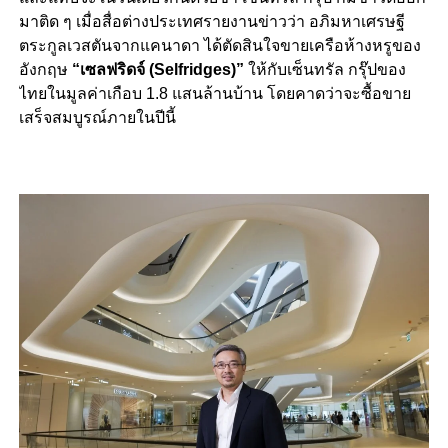
มาติด ๆ เมื่อสื่อต่างประเทศรายงานข่าวว่า อภิมหาเศรษฐี
ตระกูลเวสตันจากแคนาดา ได้ตัดสินใจขายเครือห้างหรูของ
อังกฤษ
“เซลฟริดจ์ (Selfridges)”
ให้กับเซ็นทรัล กรุ๊ปของ
ไทยในมูลค่าเกือบ 1.8 แสนล้านบ้าน โดยคาดว่าจะซื้อขาย
เสร็จสมบูรณ์ภายในปีนี้