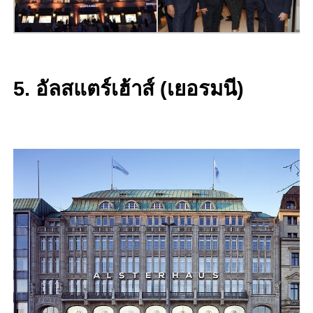
5. อัลสแตร์เฮ้าส์ (เยอรมนี)