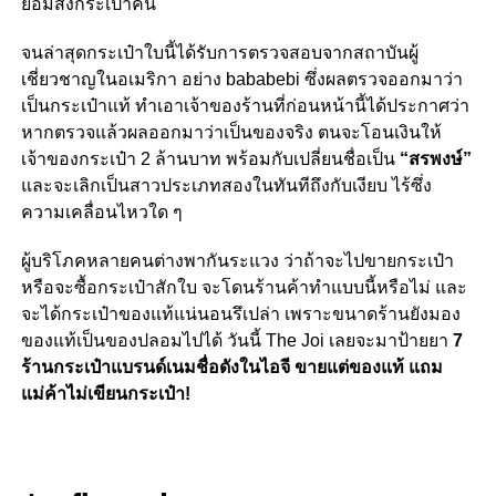
ยอมส่งกระเป๋าคืน
จนล่าสุดกระเป๋าใบนี้ได้รับการตรวจสอบจากสถาบันผู้
เชี่ยวชาญในอเมริกา อย่าง bababebi ซึ่งผลตรวจออกมาว่า
เป็นกระเป๋าแท้ ทำเอาเจ้าของร้านที่ก่อนหน้านี้ได้ประกาศว่า
หากตรวจแล้วผลออกมาว่าเป็นของจริง ตนจะโอนเงินให้
เจ้าของกระเป๋า 2 ล้านบาท พร้อมกับเปลี่ยนชื่อเป็น
“สรพงษ์”
และจะเลิกเป็นสาวประเภทสองในทันทีถึงกับเงียบ ไร้ซึ่ง
ความเคลื่อนไหวใด ๆ
ผู้บริโภคหลายคนต่างพากันระแวง ว่าถ้าจะไปขายกระเป๋า
หรือจะซื้อกระเป๋าสักใบ จะโดนร้านค้าทำแบบนี้หรือไม่ และ
จะได้กระเป๋าของแท้แน่นอนรึเปล่า เพราะขนาดร้านยังมอง
ของแท้เป็นของปลอมไปได้ วันนี้ The Joi เลยจะมาป้ายยา
7
ร้านกระเป๋าแบรนด์เนมชื่อดังในไอจี ขายแต่ของแท้ แถม
แม่ค้าไม่เขียนกระเป๋า!