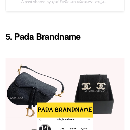
A post shared by ศูนย์รับซื้อแบรนด์เนม•ราคาสูง (@brandname_exchange1)
5. Pada Brandname