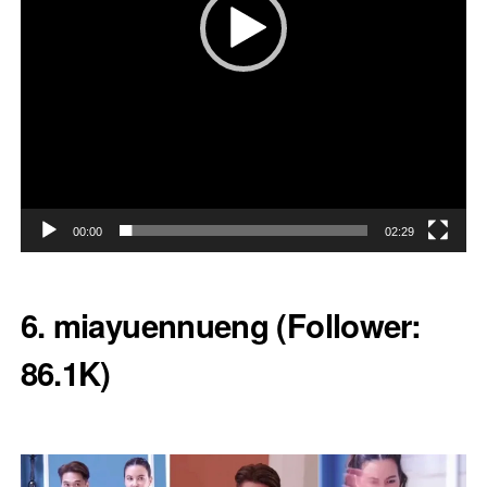
00:00
02:29
6. miayuennueng
(Follower:
86.1K)