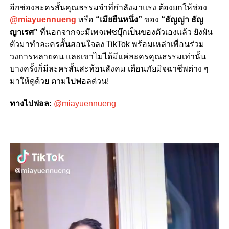
อีกช่องละครสั้นคุณธรรมจ๋าที่กำลังมาแรง ต้องยกให้ช่อง
@miayuennueng
หรือ
“เมียยืนหนึ่ง”
ของ
“ธัญญ่า ธัญ
ญาเรศ”
ที่นอกจากจะมีเพจเฟซบุ๊กเป็นของตัวเองแล้ว ยังผัน
ตัวมาทำละครสั้นสอนใจลง TikTok พร้อมเหล่าเพื่อนร่วม
วงการหลายคน และเขาไม่ได้มีแค่ละครคุณธรรมเท่านั้น
บางครั้งก็มีละครสั้นสะท้อนสังคม เตือนภัยมิจฉาชีพต่าง ๆ
มาให้ดูด้วย ตามไปฟอลด่วน!
ทางไปฟอล:
@miayuennueng
Video
Player