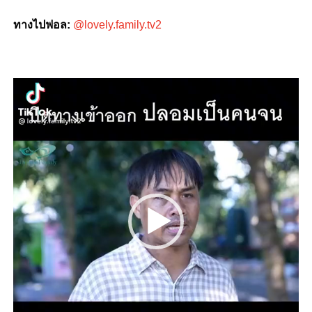
ทางไปฟอล:
@lovely.family.tv2
Video
Player