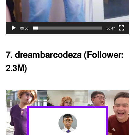
00:00
00:47
7. dreambarcodeza (
Follower:
2.3M)