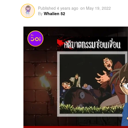
Published
4 years ago
on
May 19, 2022
By
Whalien 52