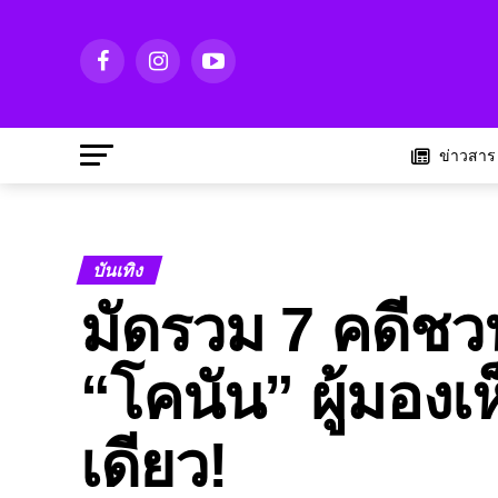
ข่าวสาร
บันเทิง
มัดรวม 7 คดีชว
“โคนัน” ผู้มองเห
เดียว!