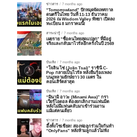
ข่าวสาร
7 months ago
“Tomorrowland” ปักหมุดจัดเทศกาล
ดนตรีในไทย วันที่ 11-13 ธันวาคม
2026 ณ Wisdom Valley พัทยา เปิดลง
ทะเบียน 8 มกราคมนี้!
สาระน่ารู้
7 months ago
เผยราย “ชื่อคนไทยสุดแปลก” ที่มีอยู่
จริงและกลับมาไวรัลอีกครั้งในปี 2569
บันเทิง
7 months ago
“โจลิน ไช่ (Jolin Tsai)” ราชินี C-
Pop กลายเป็นไวรัล หลังยืนร้องเพลง
บนงูหลามยักษ์ยาว 30 เมตร ใน
คอนเสิร์ตล่าสุด
บันเทิง
7 months ago
“มินามิ อาวะ (Minami Awa)” กรา
เวียร์ไอดอล ต้องยกเลิกงานแฟนมีต
หลังไม่มีแฟนคลับมาเข้าร่วมงาน
แม้แต่คนเดียว
ข่าวสาร
7 months ago
อึ้งทั้งโซเชียล! สองพ่อลูกร่วมใจกันทำ
“OnlyFans” หลังห้ามลูกแล้วไม่ฟัง