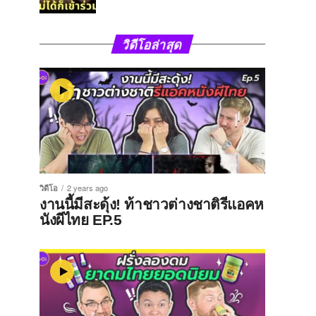
วิดีโอล่าสุด
วิดีโอ
2 years ago
งานนี้มีสะดุ้ง! ท้าชาวต่างชาติรีแอคห
นังผีไทย EP.5