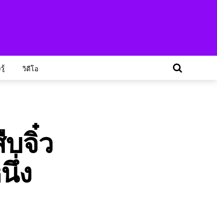
ู้
วิดีโอ
บจิ๋ว
ึ่ง