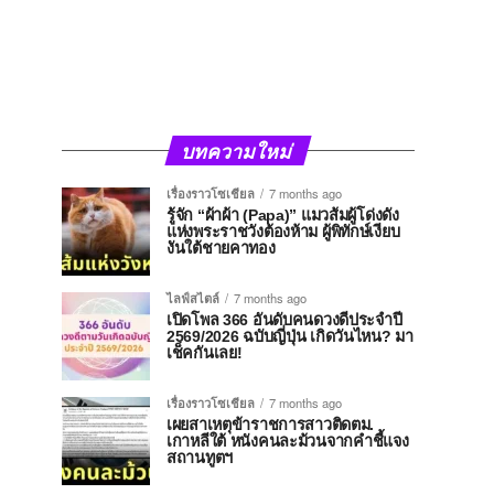
บทความใหม่
เรื่องราวโซเชียล
7 months ago
รู้จัก “ผ้าผ้า (Papa)” แมวส้มผู้โด่งดัง
แห่งพระราชวังต้องห้าม ผู้พิทักษ์เงียบ
งันใต้ชายคาทอง
ไลฟ์สไตล์
7 months ago
เปิดโพล 366 อันดับคนดวงดีประจำปี
2569/2026 ฉบับญี่ปุ่น เกิดวันไหน? มา
เช็คกันเลย!
เรื่องราวโซเชียล
7 months ago
เผยสาเหตุข้าราชการสาวติดตม.
เกาหลีใต้ หนังคนละม้วนจากคำชี้แจง
สถานทูตฯ